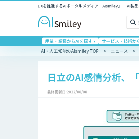
DXを推進するAIポータルメディア「AIsmiley」｜ A
検
索:
産業・業種からAIを探す
サービス・技術から
AI・人工知能のAIsmiley TOP
ニュース
日立のAI感情分析、
最終更新日:2022/08/08