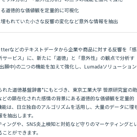
ある道徳的な価値観を定量的に可視化
に埋もれていた小さな反響の変化など意外な情報を抽出
itterなどのテキストデータから企業や商品に対する反響を「感
析サービス」に、新たに「道徳」と「意外性」の観点で分析す
出願中)の二つの機能を加えて強化し、Lumadaソリューション
れた道徳基盤辞書*にもとづき、東京工業大学 笹原研究室の
などの顕在化された感情の背景にある道徳的な価値観を定量的
機能は、日立独自のアルゴリズムを活用し、大量のデータに埋
報を抽出します。
ティングや、SNS炎上検知と対処など守りのマーケティングと
ることができます。