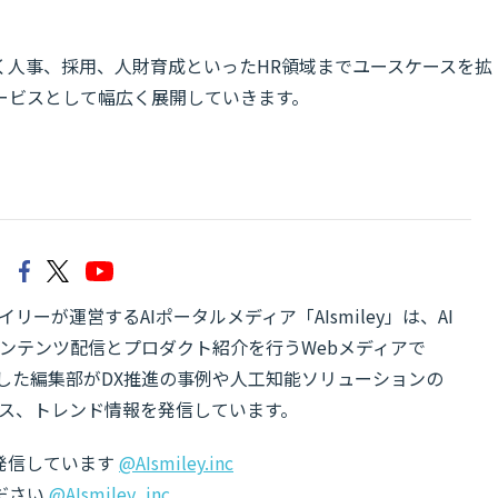
く人事、採用、人財育成といったHR領域までユースケースを拡
ービスとして幅広く展開していきます。
リーが運営するAIポータルメディア「AIsmiley」は、AI
ンテンツ配信とプロダクト紹介を行うWebメディアで
有した編集部がDX推進の事例や人工知能ソリューションの
ス、トレンド情報を発信しています。
でも発信しています
@AIsmiley.inc
ださい
@AIsmiley_inc