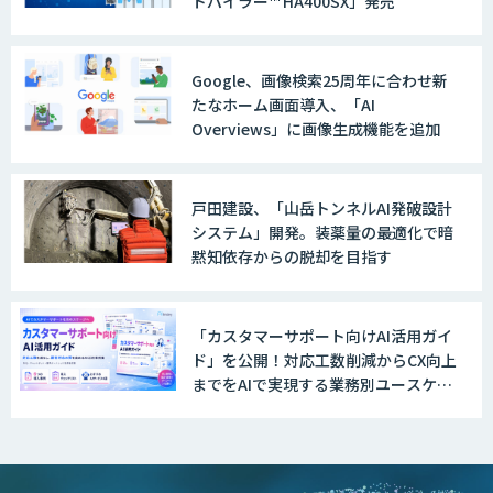
トパイラー™ HA400SX」発売
Google、画像検索25周年に合わせ新
たなホーム画面導入、「AI
Overviews」に画像生成機能を追加
戸田建設、「山岳トンネルAI発破設計
システム」開発。装薬量の最適化で暗
黙知依存からの脱却を目指す
「カスタマーサポート向けAI活用ガイ
ド」を公開！対応工数削減からCX向上
までをAIで実現する業務別ユースケー
ス集