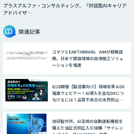
プラスアルファ・コンサルティング、「対話型AIキャリア
アドバイザ…
関連記事
コマツとEARTHBRAIN、AIMが戦略提
携。日米で建設現場の自律施工ソリュ
ーションを推進
8/28開催【製造業向け】現場改革＆DX
推進ウェビナー！AI導入を全社DXにつ
なげるには？品質不具合の未然防止か
ら全社変革事例まで、成果につながる
最新AI活用術
技研製作所、AI活用の自動運転機能を
備えた油圧式杭圧入引抜機「サイレン