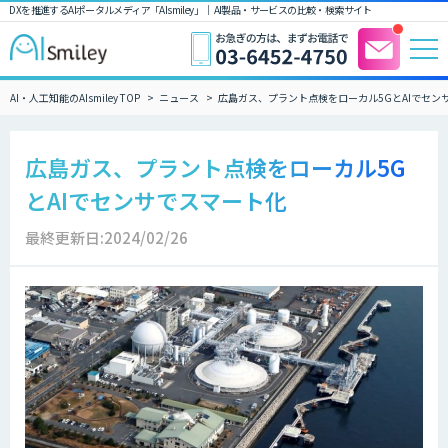
DXを推進するAIポータルメディア「AIsmiley」｜ AI製品・サービスの比較・検索サイト
AI・人工知能のAIsmiley TOP
ニュース
広島ガス、プラント点検をローカル5GとAIでセン
広島ガス、プラント点検をローカル5G
とAIでセンサでスマート化
最終更新日:2024/02/26