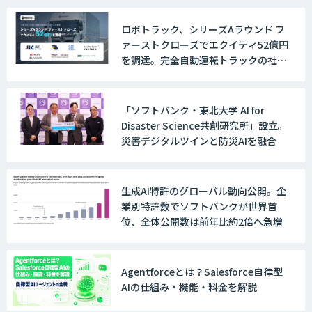
ロボトラック、シリーズAラウンド フ
ァーストクローズでエクイティ52億円
＜Dify活用＞AIエージェントDRIVE
を調達。完全自動運転トラックの社会
実装に向けた開発・実証を推進
「ソフトバンク・東北大学 AI for
戦略策定から実装まで一気通貫のAIエー
Disaster Science共創研究所」設立。
ジェント開発
災害デジタルツインと防災AIを融合
WARP NEXT
生成AI特許のグローバル動向公開。企
業別特許数でソフトバンクが世界首
位、全体公開数は前年比約2倍へ急増
LINE WORKS AiNote
Agentforceとは？Salesforce自律型
AIの仕組み・機能・料金を解説