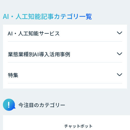
AI・人工知能記事カテゴリ一覧
LLMOチェキ
AI・人工知能サービス
AIエージェント開発支援
業態業種別AI導入活用事例
特集
AIエンジニアアカデミー（バイブコーデ
ィング研修）
今注目のカテゴリー
aiDAPTIV+
チャットボット