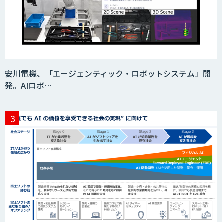
SaaS・サブスク向け収益管理プラット
フォーム「ソアスク」
JOINT AI Flow byGMO
安川電機、「エージェンティック・ロボットシステム」開
発。AIロボ…
Teachme Biz
AIR-NEXUS
Acompany セキュアチャット