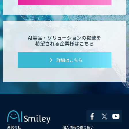
POPstation
業務特化型AIエージェントの開発支援
AI製品・ソリューションの掲載を
「業務AIプロ」
希望される企業様はこちら
詳細はこちら
Dify導入支援
Dify開発支援
PATPOST
運営会社
個人情報の取り扱い