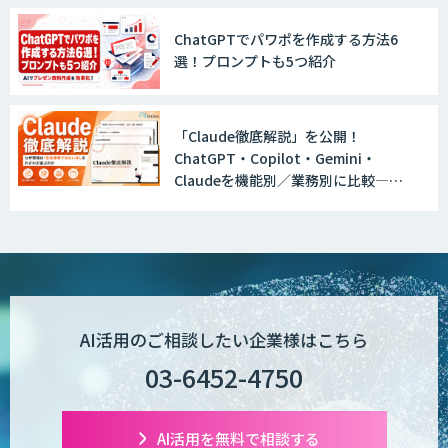
Explaza 生成AI Partner｜AIエージェン
ト
ChatGPTでパワポを作成する方法6
選！プロンプトも5つ紹介
GENIEE SFA/CRM
「Claude徹底解説」を公開！
ChatGPT・Copilot・Gemini・
Claudeを機能別／業務別に比較―自
WAN-RECORD Plus
社に合う生成AIの選び方がわかる実践
ガイド
Explaza 生成AI Partner | AX
AI活用のご相談したい企業様はこちら
03-6452-4750
Wanderlust RAG コンシェルジュ
AI活用を無料で相談する