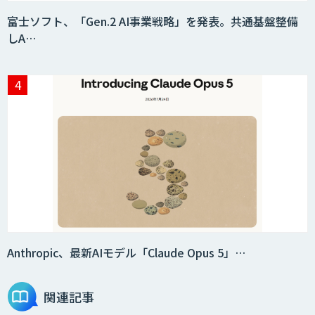
富士ソフト、「Gen.2 AI事業戦略」を発表。共通基盤整備
しA…
AI価格調査ツールSmapra
secondz Agentsense
Smart Search
法人向けAIエージェント「OfficeAI社
員」
Anthropic、最新AIモデル「Claude Opus 5」…
関連記事
2層ナレッジ×AIで顧客コミュニケーシ
ョンを効率化「ZEROCK」