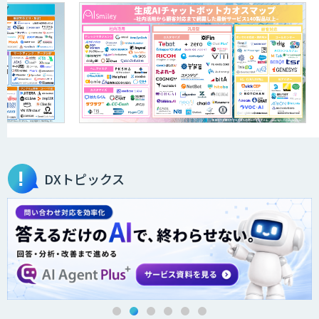
アリストルの法人向けAI研修
ELYZA Works with KDDI
JAPAN AI KNOWLEDGE
DXトピックス
医療文書作成を効率化する生成
AI「OPTiM AI ホスピタル」
オーダーメイドAI人材育成研修