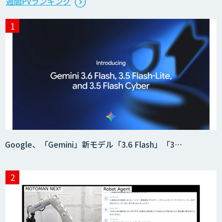
週間PVランキング
スのAI導入支援サービス
生成AI活用 1day ブートキャンプ
データ分析エージェント
「AI課題の⽬利き」コンサルティングサ
Google、「Gemini」新モデル「3.6 Flash」「3…
ービス
フィジカルAI・AIロボット向け教師デー
タ収集・作成