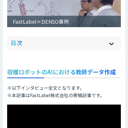
FastLabel×DENSO事例
ow
de
目次
[
[
]
]
sh
hi
収穫ロボットのAIにおける教師データ作成
※以下インタビュー全文となります。
※本記事はFastLabel株式会社の寄稿記事です。