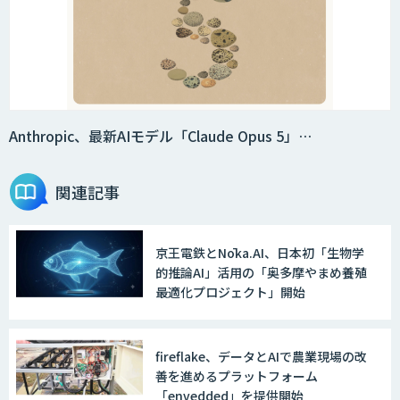
Anthropic、最新AIモデル「Claude Opus 5」…
関連記事
京王電鉄とNōka.AI、日本初「生物学
的推論AI」活用の「奥多摩やまめ養殖
最適化プロジェクト」開始
fireflake、データとAIで農業現場の改
善を進めるプラットフォーム
「envedded」を提供開始