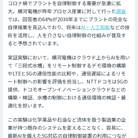
コロナ禍でプラントを自律制御する需要が急激に拡
大。横河電機が昨年プロセス産業に対して行った
調査
では、回答者の64%が2030年までにプラントの完全な
自律操業を見込んでおり、将来は
AI・人工知能
などの技
術を活用し、人を介さない自律制御の仕組みが普及す
ると予想されています。
実証実験において、横河電機はクラウド上からAIを用い
て「三段式水槽」をリモート制御するデモ環境の構築
やLTEと5Gの通信性能の比較や、通信遅延によるリモ
ート制御への影響を評価を担当し、NTTドコモは5Gの
提供、ドコモオープンイノベーションクラウドなどの
構築・検証、水槽の制御における通信環境の検証・最
適化を担います。
この実験は化学薬品や石油など流体を扱う製造業の企
業が持つ既存のシステムを変えることなく、容易に、
最新AIを備えた5G対応の自律制御装置の利用につなが