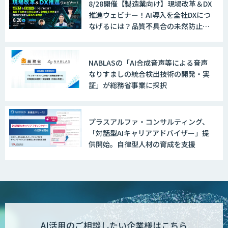
8/28開催【製造業向け】現場改革＆DX
推進ウェビナー！AI導入を全社DXにつ
なげるには？品質不具合の未然防止か
ら全社変革事例まで、成果につながる
最新AI活用術
NABLASの「AI合成音声等による音声
なりすましの統合検出技術の開発・実
証」が総務省事業に採択
プラスアルファ・コンサルティング、
「対話型AIキャリアアドバイザー」提
供開始。自律型人材の育成を支援
AI活用のご相談したい企業様はこちら