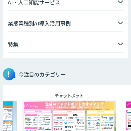
AI・人工知能サービス
業態業種別AI導入活用事例
特集
今注目のカテゴリー
チャットボット