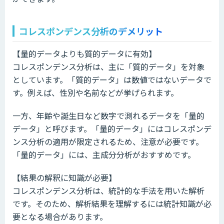
コレスポンデンス分析のデメリット
【量的データよりも質的データに有効】
コレスポンデンス分析は、主に「質的データ」を対象
としています。「質的データ」は数値ではないデータで
す。例えば、性別や名前などが挙げられます。
一方、年齢や誕生日など数字で測れるデータを「量的
データ」と呼びます。「量的データ」にはコレスポンデ
ンス分析の適用が限定されるため、注意が必要です。
「量的データ」には、主成分分析がおすすめです。
【結果の解釈に知識が必要】
コレスポンデンス分析は、統計的な手法を用いた解析
です。そのため、解析結果を理解するには統計知識が必
要となる場合があります。