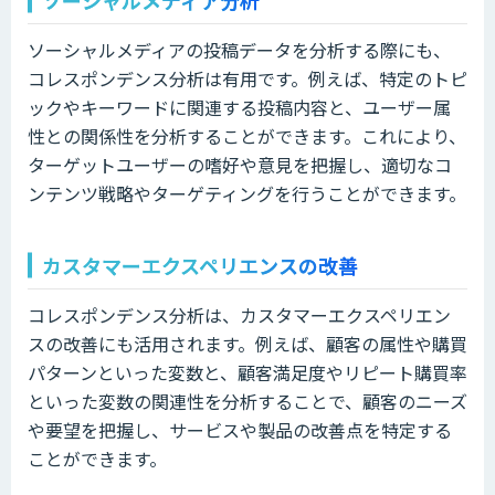
ソーシャルメディアの投稿データを分析する際にも、
コレスポンデンス分析は有用です。例えば、特定のトピ
ックやキーワードに関連する投稿内容と、ユーザー属
性との関係性を分析することができます。これにより、
ターゲットユーザーの嗜好や意見を把握し、適切なコ
ンテンツ戦略やターゲティングを行うことができます。
カスタマーエクスペリエンスの改善
コレスポンデンス分析は、カスタマーエクスペリエン
スの改善にも活用されます。例えば、顧客の属性や購買
パターンといった変数と、顧客満足度やリピート購買率
といった変数の関連性を分析することで、顧客のニーズ
や要望を把握し、サービスや製品の改善点を特定する
ことができます。