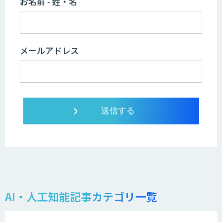
お名前 - 姓・名
メールアドレス
AI・人工知能記事カテゴリ一覧