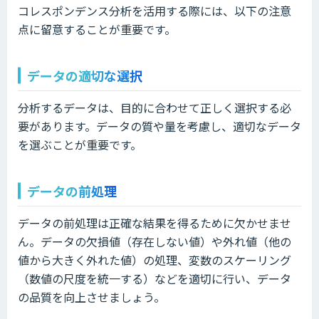
コレスポンデンス分析を活用する際には、以下の注意
点に留意することが重要です。
データの適切な選択
分析するデータは、目的に合わせて正しく選択する必
要があります。データの質や量を考慮し、適切なデータ
を選ぶことが重要です。
データの前処理
データの前処理は正確な結果を得るために欠かせませ
ん。データの欠損値（存在しない値）や外れ値（他の
値から大きく外れた値）の処理、変数のスケーリング
（数値の尺度を統一する）などを適切に行い、データ
の品質を向上させましょう。