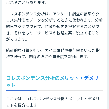
ばれることもあります。
コレスポンデンス分析は、アンケート調査の結果やク
ロス集計表のデータを分析するときに使われます。分析
結果をグラフで見て、特徴や傾向を把握することがで
き、それをもとにサービスの戦略立案に役立てること
ができます。
統計的な計算を行い、カイ二乗値や寄与率といった指
標を使って、関係の強さや重要度を評価します。
コレスポンデンス分析のメリット・デメリ
ット
ここでは、コレスポンデンス分析のメリットとデメリ
ットを紹介します。