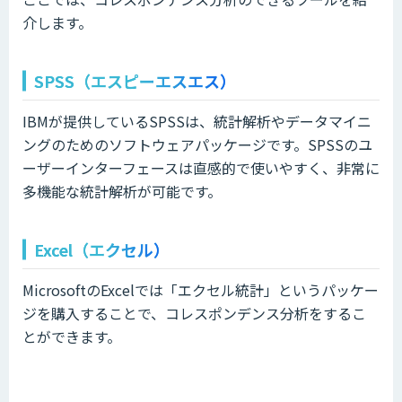
介します。
SPSS（エスピーエスエス）
IBMが提供しているSPSSは、統計解析やデータマイニ
ングのためのソフトウェアパッケージです。SPSSのユ
ーザーインターフェースは直感的で使いやすく、非常に
多機能な統計解析が可能です。
Excel（エクセル）
MicrosoftのExcelでは「エクセル統計」というパッケー
ジを購入することで、コレスポンデンス分析をするこ
とができます。