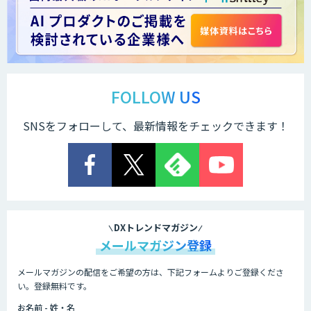
FOLLOW US
SNSをフォローして、最新情報をチェックできます！
DXトレンドマガジン
メールマガジン登録
メールマガジンの配信をご希望の方は、下記フォームよりご登録くださ
い。登録無料です。
お名前 - 姓・名