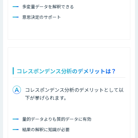
多変量データを解釈できる
意思決定のサポート
コレスポンデンス分析のデメリットは？
コレスポンデンス分析のデメリットとして以
下が挙げられます。
量的データよりも質的データに有効
結果の解釈に知識が必要