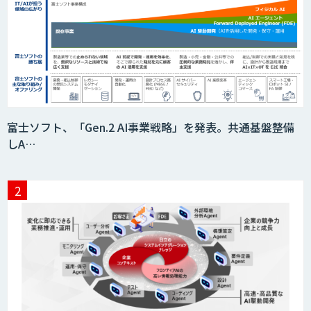
富士ソフト、「Gen.2 AI事業戦略」を発表。共通基盤整備
しA…