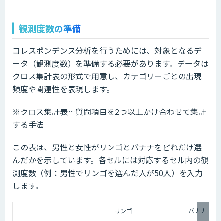
観測度数の準備
コレスポンデンス分析を行うためには、対象となるデ
ータ（観測度数）を準備する必要があります。データは
クロス集計表の形式で用意し、カテゴリーごとの出現
頻度や関連性を表現します。
※クロス集計表…質問項目を2つ以上かけ合わせて集計
する手法
この表は、男性と女性がリンゴとバナナをどれだけ選
んだかを示しています。各セルには対応するセル内の観
測度数（例：男性でリンゴを選んだ人が50人）を入力
します。
リンゴ
バナナ