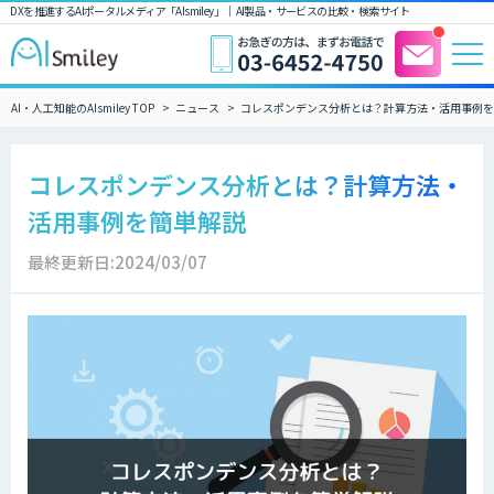
DXを推進するAIポータルメディア「AIsmiley」｜ AI製品・サービスの比較・検索サイト
AI・人工知能のAIsmiley TOP
ニュース
コレスポンデンス分析とは？計算方法・活用事例を
コレスポンデンス分析とは？計算方法・
活用事例を簡単解説
最終更新日:2024/03/07