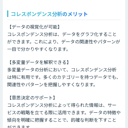
コレスポンデンス分析のメリット
【データの視覚化が可能】
コレスポンデンス分析は、データをグラフ化すること
ができます。これにより、データの関連性やパターンが
一目で分かりやすくなります。
【多変量データを解釈できる】
多変量データの分析において、コレスポンデンス分析
は特に有用です。多くのカテゴリーを持つデータでも、
関連性やパターンを把握しやすくなります。
【意思決定のサポート】
コレスポンデンス分析によって得られた情報は、サー
ビスの戦略を立てる際に活用できます。データの特徴や
傾向を明確に把握することで、的確な判断を下すこと
ができます。