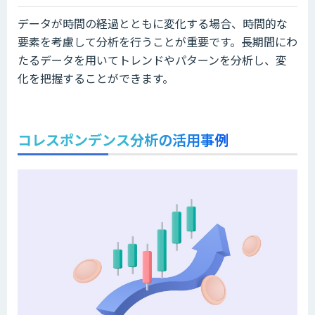
データが時間の経過とともに変化する場合、時間的な
要素を考慮して分析を行うことが重要です。長期間にわ
たるデータを用いてトレンドやパターンを分析し、変
化を把握することができます。
コレスポンデンス分析の活用事例