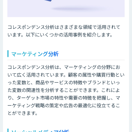
コレスポンデンス分析はさまざまな領域で活用されて
います。以下にいくつかの活用事例を紹介します。
マーケティング分析
コレスポンデンス分析は、マーケティングの分野にお
いて広く活用されています。顧客の属性や購買行動とい
った変数と、商品やサービスの特徴やブランドといっ
た変数の関連性を分析することができます。これによ
り、ターゲット市場の特性や需要の特徴を把握し、マ
ーケティング戦略の策定や広告の最適化に役立てるこ
とができます。
ソーシャルメディア分析