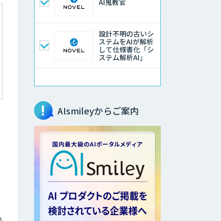
AI鬼教官
設計不明の古いシ
ステムをAIが解析
して仕様書化「シ
ステム解析AI」
LLMOチェキ
AIsmileyからご案内
AIエージェント開
発支援
。
AIエンジニアアカ
デミー（バイブコ
ーディング研修）
aiDAPTIV+
い