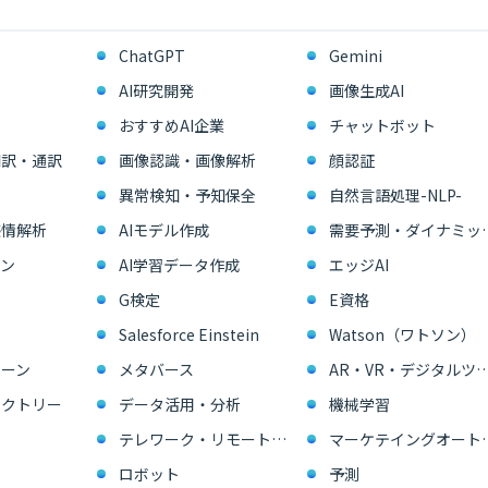
ChatGPT
Gemini
AI研究開発
画像生成AI
おすすめAI企業
チャットボット
翻訳・通訳
画像認識・画像解析
顔認証
異常検知・予知保全
自然言語処理-NLP-
感情解析
AIモデル作成
需要予測・ダイ
ン
AI学習データ作成
エッジAI
G検定
E資格
Salesforce Einstein
Watson（ワトソン）
ーン
メタバース
AR・VR・デジタル
ァクトリー
データ活用・分析
機械学習
テレワーク・リモートワーク
マーケテイングオー
ロボット
予測