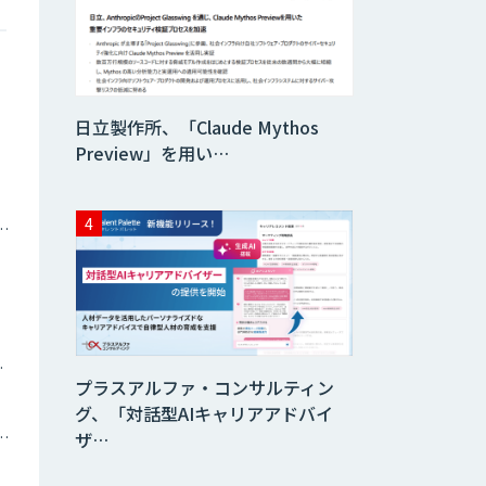
生成AI活用 1day
ブートキャンプ
データ分析エージ
日立製作所、「Claude Mythos
ェント
Preview」を用い…
「AI課題の⽬利
き」コンサルティ
ナミックプライシング
ングサービス
フィジカルAI・AI
ロボット向け教師
データ収集・作成
ツイン
プラスアルファ・コンサルティン
SaaS・サブスク
向け収益管理プラ
グ、「対話型AIキャリアアドバイ
ットフォーム「ソ
ザ…
アスク」
トメーション・MAツール