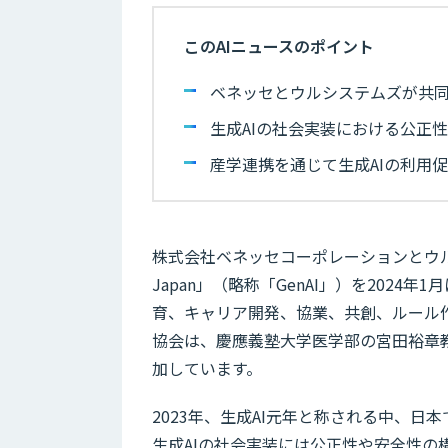
このAIニュースのポイント
ベネッセとウルシステムズが共同で「一般
生成AIの社会実装における公正
産学連携を通じて生成AIの利用
株式会社ベネッセコーポレーションとウルシス
Japan」（略称「GenAI」）を2024
育、キャリア開発、協業、共創、ルール
協会は、慶應義塾大学医学部の宮田裕章
加しています。
2023年、生成AI元年と称される中、日
生成AIの社会実装には公正性や安全性