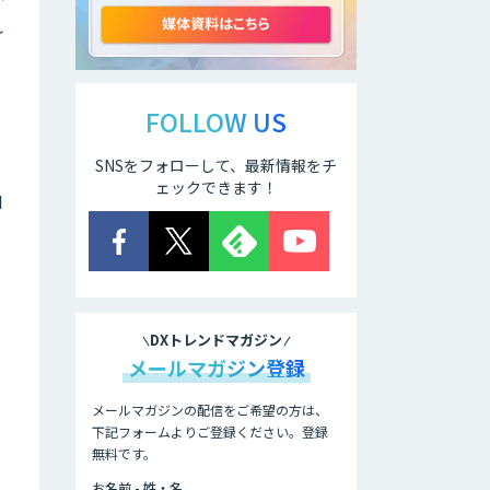
れ
アリストルの法人
向けAI研修
FOLLOW US
SNSをフォローして、最新情報をチ
ELYZA Works
with KDDI
ェックできます！
I
JAPAN AI
KNOWLEDGE
DXトレンドマガジン
医療文書作成を効
率化する生成
メールマガジン登録
AI「OPTiM AI ホ
スピタル」
メールマガジンの配信をご希望の方は、
下記フォームよりご登録ください。登録
無料です。
オーダーメイドAI
人材育成研修
お名前 - 姓・名