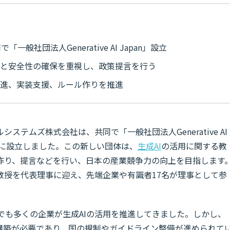
社団法人Generative AI Japan」設立
性と安全性の確保を重視し、政策提言を行う
促進、実装支援、ルール作りを推進
テムズ株式会社は、共同で「一般社団法人Generative AI
年1月に設立しました。この新しい団体は、
生成AI
の活用に関する教
作り、提言などを行い、日本の産業競争力の向上を目指します
教授を代表理事に迎え、先端企業や有識者17名が理事として参
本でも多くの企業が生成AIの活用を推進してきました。しかし、
の構築が必要であり、国の規制やガイドライン整備が進められて