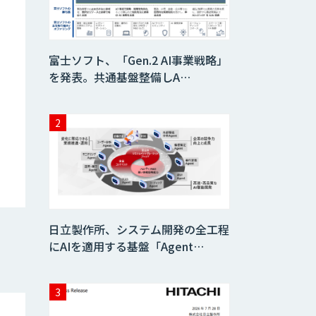
AI/DX研修
富士ソフト、「Gen.2 AI事業戦略」
を発表。共通基盤整備しA…
AIコール
imprai ezKotae
ログミーツ
powered by
GPT-4
日立製作所、システム開発の全工程
にAIを適用する基盤「Agent…
Microcosm×AIエ
ンジニアでオンプ
レミスのAI導入支
援サービス