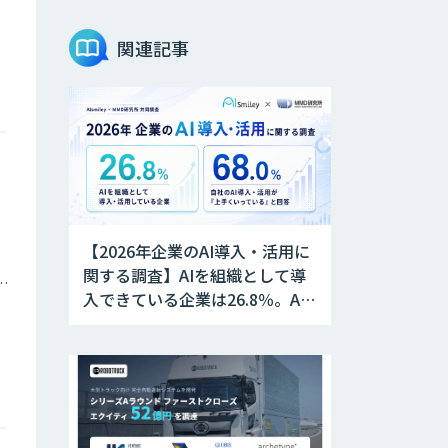
JOINT AI Flow
byGMO
関連記事
Teachme Biz
AIR-NEXUS
【2026年企業のAI導入・活用に
Acompany セキ
関する調査】AIを組織として導
庁・地方自治体
ュアチャット
入できている企業は26.8％。AI
導入企業の68.0％が、自社での
AI導入・活用は「上手くいって
AI価格調査ツール
いる」と回答
Smapra
secondz