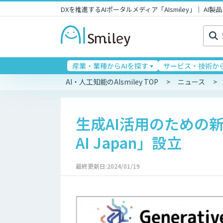
DXを推進するAIポータルメディア「AIsmiley」｜ A
検
索:
産業・業種からAIを探す
サービス・技術から
AI・人工知能のAIsmiley TOP
ニュース
生成AI活用のための新団
AI Japan」設立
最終更新日:2024/01/19