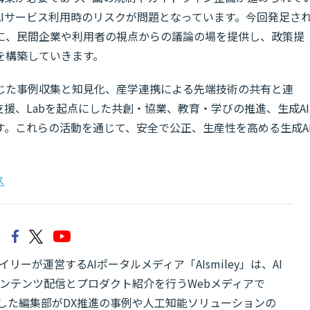
Iサービス利用時のリスクが問題となっています。今回発足さ
に、民間企業や利用者の視点からの議論の場を提供し、政策提
を構築していきます。
じた事例収集と知見化、産学連携による先端技術の共有と連
援、Labを起点にした共創・協業、教育・学びの推進、生成AI
。これらの活動を通じて、安全で公正、生産性を高める生成A
ス
リーが運営するAIポータルメディア「AIsmiley」は、AI
ンテンツ配信とプロダクト紹介を行うWebメディアで
有した編集部がDX推進の事例や人工知能ソリューションの