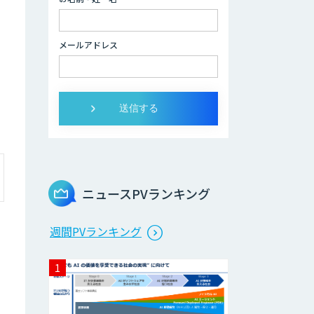
Brain Plus for
メールアドレス
Sales
データ分析/AI開
発/コンサルティン
グ
Docify（ドシファ
イ）
ニュースPVランキング
STORM Platform
週間PVランキング
Cogent AI
Cabinet