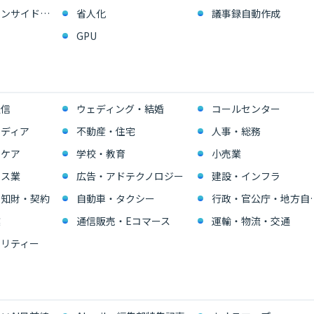
営業支援・インサイドセールス
省人化
議事録自動作成
GPU
通信
ウェディング・結婚
コールセンター
ディア
不動産・住宅
人事・総務
スケア
学校・教育
小売業
ビス業
広告・アドテクノロジー
建設・インフラ
・知財・契約
自動車・タクシー
行政・官公
業
通信販売・Eコマース
運輸・物流・交通
リティー