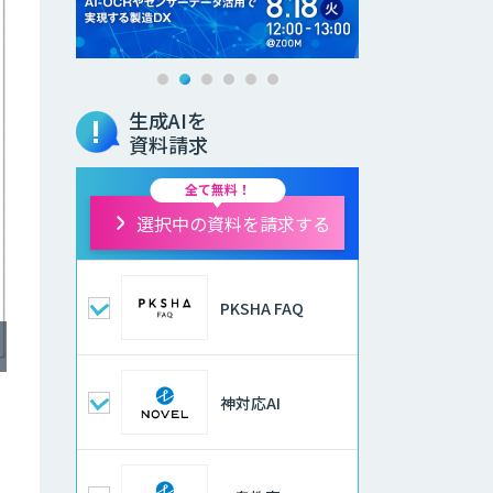
生成AIを
資料請求
全て無料！
選択中の資料を請求する
PKSHA FAQ
神対応AI