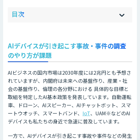
ow
de
目次
[
[
]
]
sh
hi
AIデバイスが引き起こす事故・事件の調査
のやり方が課題
AIビジネスの国内市場は2030年度には2兆円とも予想さ
れていますが、内閣府は未来への基盤作り、産業・社
会の基盤作り、倫理の各分野における 具体的な目標と
取組を特定したAI基本政策を発表しています。自動運転
車、ドローン、AIスピーカー、AIチャットボット、スマ
ートウオッチ、スマートバンド、
IoT
、UAM※などのAI
デバイスも私たちの身近で急速に普及しています。
一方で、AIデバイスが引き起こす事故や事件などの発生