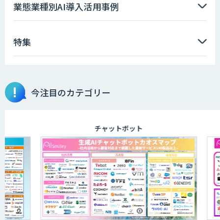
FirstContact（ファーストコンタクト）
業態業種別AI導入活用事例
特集
OCR’s+
今注目のカテゴリー
完全無料の次世代RPA「マクロマン」
チャットボット
RPA定型業務ロボット自動化ソリューシ
ョン UiPath/Automate
FPT RPAソリューション