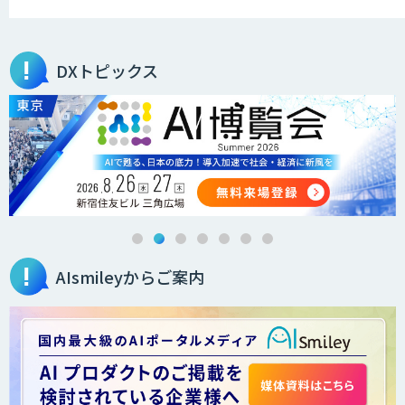
akaBot
DXトピックス
BizteX cobit
JobAuto
AIsmileyからご案内
FEEDER（フィーダー）