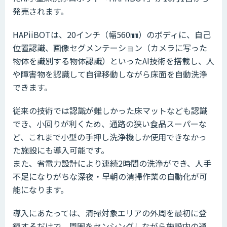
発売されます。
HAPiiBOTは、20インチ（幅560㎜）のボディに、自己
位置認識、画像セグメンテーション（カメラに写った
物体を識別する物体認識）といったAI技術を搭載し、人
や障害物を認識して自律移動しながら床面を自動洗浄
できます。
従来の技術では認識が難しかった床マットなども認識
でき、小回りが利くため、通路の狭い食品スーパーな
ど、これまで小型の手押し洗浄機しか使用できなかっ
た施設にも導入可能です。
また、省電力設計により連続2時間の洗浄ができ、人手
不足になりがちな深夜・早朝の清掃作業の自動化が可
能になります。
導入にあたっては、清掃対象エリアの外周を最初に登
録するだけで、周囲をセンシングしながら施設内の通