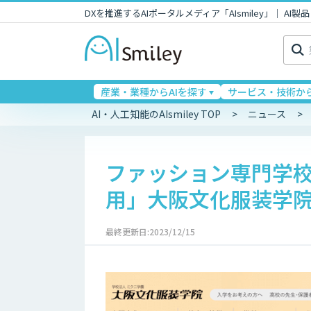
DXを推進するAIポータルメディア「AIsmiley」｜ A
検
索:
産業・業種からAIを探す
サービス・技術から
AI・人工知能のAIsmiley TOP
ニュース
ファッション専門学校
用」大阪文化服装学院
最終更新日:2023/12/15