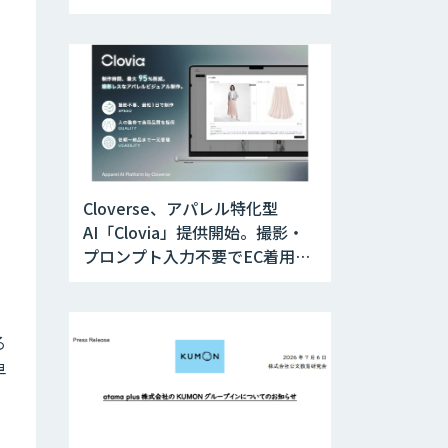
SOSに対応
Cloverse、アパレル特化型
AI「Clovia」提供開始。撮影・
プロンプト入力不要でEC着用画
像生成、制作時間最大95%削減
る
早