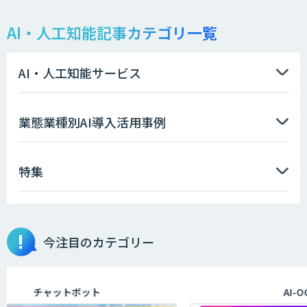
AI・人工知能記事カテゴリ一覧
AI・人工知能サービス
業態業種別AI導入活用事例
特集
今注目のカテゴリー
チャットボット
AI-OCR