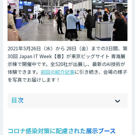
2021年5月26日（水）から 28日（金）までの3日間、第
30回 Japan IT Week【春】が東京ビッグサイト 青海展
示棟で開催中です。全520社が出展し、最新のAI技術が
体験できます。
前回の紹介記事
に引き続き、会場の様子
を写真でお届けします！
ow
de
目次
[
[
]
]
sh
hi
コロナ感染対策に配慮された展示ブース