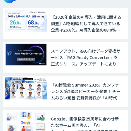
【2026年企業のAI導入・活用に関する
調査】AIを組織として導入できている
企業は26.8％。AI導入企業の68.0％
が、自社でのAI導入・活用は「上手く
いっている」と回答
スニフアウト、RAG向けデータ変換サ
ービス「RAG Ready Converter」を
正式リリース。アップデートにより変
換精度の向上やセキュリティ強化を実
現
「AI博覧会 Summer 2026」カンファ
レンス 第2弾スピーカーを発表！ チー
ムみらい党首 安野貴博氏が「AI時代の
DX戦略」を解説。 デジタル庁のガバ
メントAI、経営・製造・営業のAI活用
事例も公開
Google、画像検索25周年に合わせ新
たなホーム画面導入、「AI