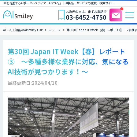
DXを推進するAIポータルメディア「AIsmiley」｜ AI製品・サービスの比較・検索サイト
AI・人工知能のAIsmiley TOP
ニュース
第30回 Japan IT Week【春】レポート➂ 
第30回 Japan IT Week【春】レポート
➂ ～多種多様な業界に対応、気になる
AI技術が見つかります！～
最終更新日:2024/04/10