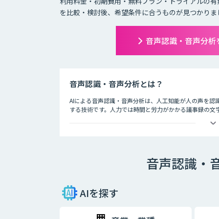
利用料金・初期費用・無料プラン・トライアルの有
を比較・検討後、希望条件に合うものが見つかりま
音声認識・音声分析
音声認識・音声分析とは？
AIによる音声認識・音声分析は、人工知能が人の声を認
する技術です。人力では時間と労力がかかる議事録の文字
す。
会議ではAIによる音声認識で議事録を自動的に作成し、
述方法、コールセンターではお客様との通話記録を自動
音声認識・
AIを探す