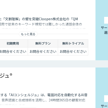
「文脈理解」の壁を突破Cloopen株式会社の「QM
Mの活用で従来のキーワード検知では難しかった通話全体の
サー
。高度な分析により、コンテキストを汲み取った精度の高
選
もっと見る
能にします。
初期費用
無料プラン
無料トライアル
お問合せください
お問合せください
お問合せください
ジュ®
供する「AIコンシェルジュ」は、電話対応を自動化するAI音
音声認識と合成技術を活用し、24時間365日の顧客対応
幅に効率化します。
サー