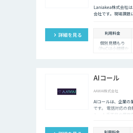
Laniakea株式
会社です。現場課題
利用料金
詳細を見る
個別見積もり
（PoCは小規模か
ら対応）
AIコール
AAWAI株式会社
AIコールは、企業の
です。 電話対応の自
ト。人手不足や業務負
しています。
利用料金