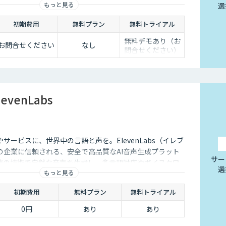
もっと見る
選
初期費用
無料プラン
無料トライアル
無料デモあり（お
お問合せください
なし
問合せください）
evenLabs
サービスに、世界中の言語と声を。ElevenLabs（イレブ
の企業に信頼される、安全で高品質なAI音声生成プラット
サー
端の技術で自然な音声を生成し、多言語対応やボイスクロ
選
もっと見る
用を防ぐ倫理的ガードレールの中で提供します。
初期費用
無料プラン
無料トライアル
0円
あり
あり