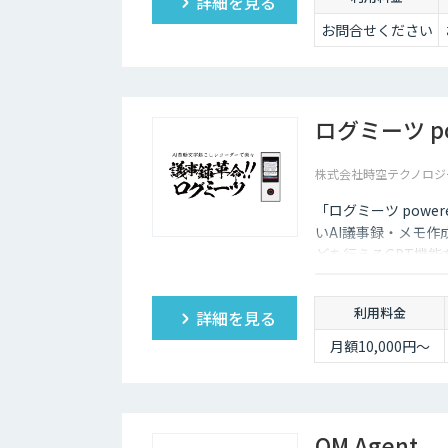
詳細を見る
お問合せください
ログミーツ pow
株式会社時空テクノロジ
「ログミーツ powe
いAI議事録・メモ作
どを行えるGPT機
利用料金
詳細を見る
月額10,000円～
QM Agent