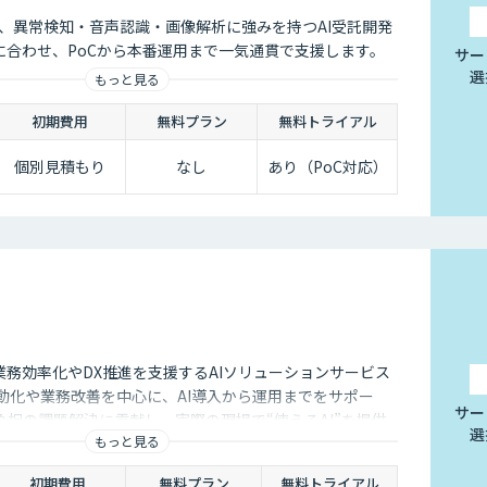
会社は、異常検知・音声認識・画像解析に強みを持つAI受託開発
に合わせ、PoCから本番運用まで一気通貫で支援します。
サー
選
もっと見る
初期費用
無料プラン
無料トライアル
個別見積もり
なし
あり（PoC対応）
業務効率化やDX推進を支援するAIソリューションサービス
動化や業務改善を中心に、AI導入から運用までをサポー
サー
担の課題解決に貢献し、実際の現場で“使えるAI”を提供
選
もっと見る
初期費用
無料プラン
無料トライアル