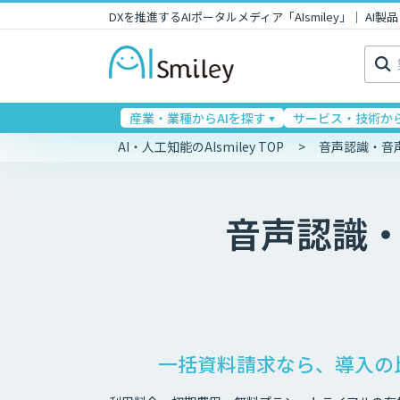
DXを推進するAIポータルメディア「AIsmiley」｜ A
検
索:
産業・業種からAIを探す
サービス・技術から
AI・人工知能のAIsmiley TOP
音声認識・音
音声認識
一括資料請求なら、導入の