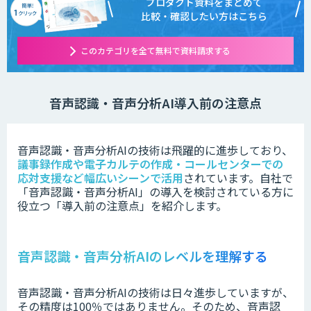
プロダクト資料をまとめて
比較・確認したい方はこちら
このカテゴリを全て無料で資料請求する
音声認識・音声分析AI導入前の注意点
音声認識・音声分析AIの技術は
飛躍的に進歩しており、
議事録作成や電子カルテの作成・コールセンターでの
応対支援など幅広いシーンで活用
されています。
自社で
「
音声認識・音声分析AI」の
導入を検討されている方に
役立つ「導入前の注意点」を紹介します。
音声認識・音声分析AIのレベルを理解する
音声認識・音声分析AIの技術は日々進歩していますが、
その精度は100％ではありません。そのため、音声認