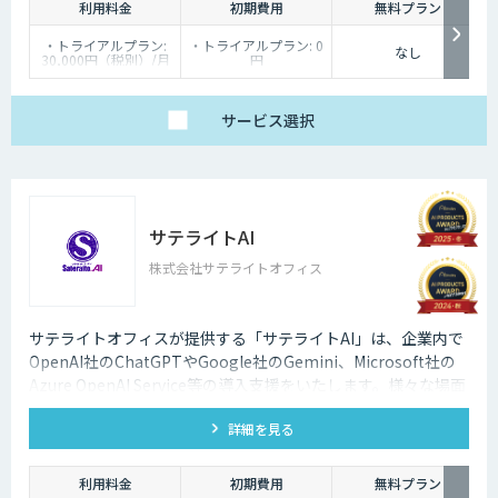
ラウドサービス市場
利用料金
初期費用
無料プラン
・トライアルプラン:
・トライアルプラン: 0
なし
30,000円（税別）/月
円
・通常プラン：基本料
・通常プラン：お問い
金と、受電時間などに
合わせください
応じた利用料金を組み
合わせた価格体系で提
サービス
選択
供しています。詳しく
はお問い合わせくださ
い。
サテライトAI
株式会社サテライトオフィス
サテライトオフィスが提供する「サテライトAI」は、企業内で
OpenAI社のChatGPTやGoogle社のGemini、Microsoft社の
Azure OpenAI Service等の導入支援をいたします。様々な場面
で生成AIを活用して企業の業務改善をサポートいたします。法
詳細を見る
人向けの生成AIの導入はサテライトオフィスにご相談くださ
い。
利用料金
初期費用
無料プラン