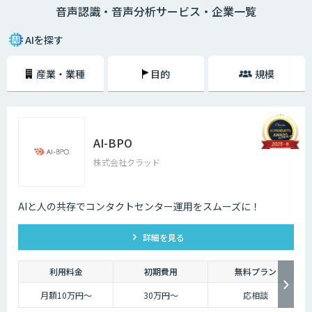
音声認識・音声分析サービス・企業一覧
はお客様との通話記録を自動的にテキスト化するなど様々な場面で活用で
きます。
AIを探す
産業・業種
目的
規模
AI-BPO
株式会社クラッド
AIと人の共存でコンタクトセンター運用をスムーズに！
詳細を見る
利用料金
初期費用
無料プラン
月額10万円〜
30万円〜
応相談