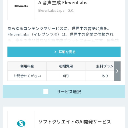
AI音声生成 ElevenLabs
ElevenLabs Japan G.K.
あらゆるコンテンツやサービスに、世界中の言語と声を。
ElevenLabs（イレブンラボ）は、世界中の企業に信頼され
る、安全で高品質なAI音声生成プラットフォームです。最先端
の技術で自然な音声を生成し、多言語対応やボイスクローニン
詳細を見る
グ機能も、悪用を防ぐ倫理的ガードレールの中で提供します。
利用料金
初期費用
無料プラン
お問合せください
0円
あり
サービス
選択
ソフトクリエイトのAI開発サービス