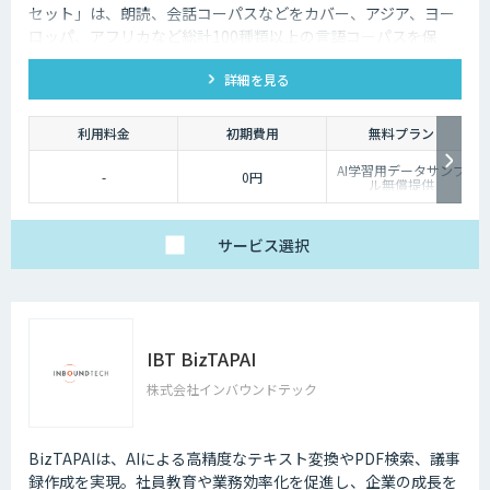
セット」は、朗読、会話コーパスなどをカバー、アジア、ヨー
ロッパ、アフリカなど総計100種類以上の言語コーパスを保
有、様々な音声認識・合成タスクに対応可能です。
詳細を見る
利用料金
初期費用
無料プラン
AI学習用データサンプ
-
0円
ル無償提供
サービス
選択
IBT BizTAPAI
株式会社インバウンドテック
BizTAPAIは、AIによる高精度なテキスト変換やPDF検索、議事
録作成を実現。社員教育や業務効率化を促進し、企業の成長を