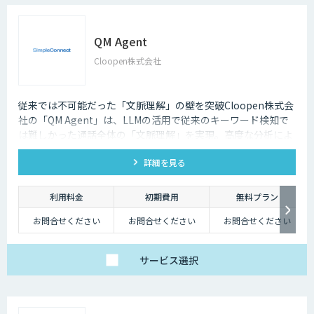
QM Agent
Cloopen株式会社
従来では不可能だった「文脈理解」の壁を突破Cloopen株式会
社の「QM Agent」は、LLMの活用で従来のキーワード検知で
は難しかった通話全体の「文脈理解」を実現。高度な分析によ
り、コンテキストを汲み取った精度の高い品質チェックを可能
詳細を見る
にします。
利用料金
初期費用
無料プラン
お問合せください
お問合せください
お問合せください
サービス
選択