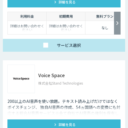
詳細を見る
ことができます。
利用料金
初期費用
無料プラン
詳細はお問い合わせく
詳細はお問い合わせく
なし
ださい
ださい
サービス
選択
Voice Space
株式会社Stand Technologies
200以上のAI音声を使い放題。テキスト読み上げだけではなく
ボイスチェンジ、 独自AI音声の作成、54ヵ国語への変換にも対
応する総合AI音声サービス※全て自社でAI音声の権利を保有し
ているサービスに限る。自社調べ
詳細を見る