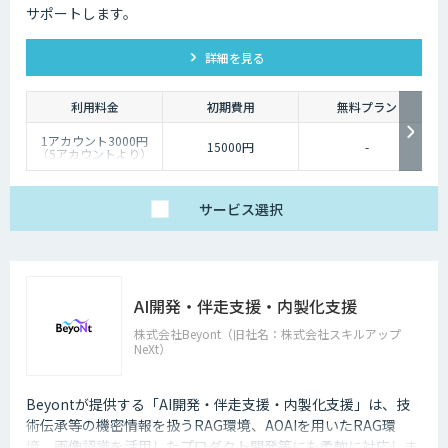
サポートします。
詳細を見る
利用料金
初期費用
無料プラン
1アカウント3000円
15000円
-
（5アカウントより）
サービス
選択
AI開発・伴走支援・内製化支援
株式会社Beyont（旧社名：株式会社スキルアップ
NeXt）
Beyontが提供する「AI開発・伴走支援・内製化支援」は、技
術伝承等の機密情報を扱うRAG環境、AOAIを用いたRAG環
境、画像認識を活用したプロダクト開発等にも柔軟に対応しま