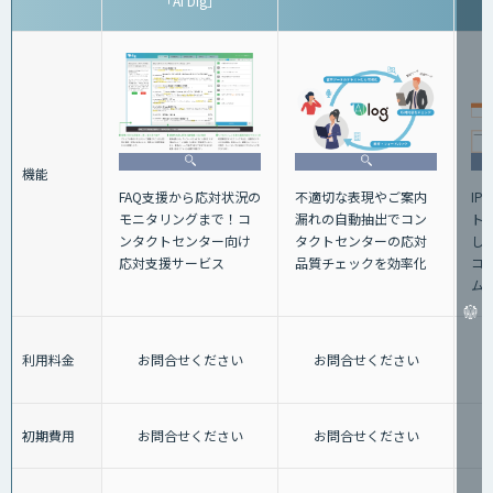
「AI Dig」
機能
不適切な表現やご案内
FAQ支援から応対状況の
IP
漏れの自動抽出でコン
モニタリングまで！コ
ト
タクトセンターの応対
ンタクトセンター向け
し
品質チェックを効率化
応対支援サービス
コ
ム
利用料金
お問合せください
お問合せください
初期費用
お問合せください
お問合せください