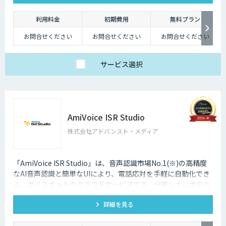
利用料金
初期費用
無料プラン
お問合せください
お問合せください
お問合せください
サービス
選択
AmiVoice ISR Studio
株式会社アドバンスト・メディア
「AmiVoice ISR Studio」は、音声認識市場No.1(※)の高精度
なAI音声認識と簡単なUIにより、電話応対を手軽に自動化でき
る、ボイスボットのクラウドサービスです。分岐シナリオやカ
スタマイズも可能な音声認識エンジン、電話転送などにより、
詳細を見る
さまざまな電話シーンに対応します。※ 出典：合同会社
ecarlate「音声認識市場動向 2024」 音声認識ソフトウェア/ク