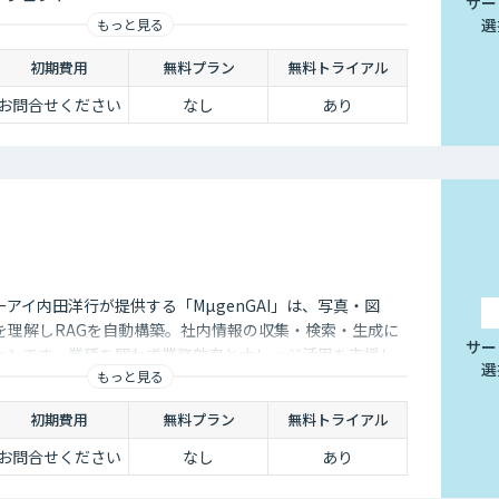
サー
選
もっと見る
初期費用
無料プラン
無料トライアル
お問合せください
なし
あり
アイ内田洋行が提供する「MµgenGAI」は、写真・図
を理解しRAGを自動構築。社内情報の収集・検索・生成に
サー
ションです。業種を問わず業務効率とナレッジ活用を支援し
選
もっと見る
初期費用
無料プラン
無料トライアル
お問合せください
なし
あり