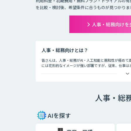
利用料金・初期費用・無料プラン・トライアルの有
を比較・検討後、希望条件に合うものが見つかりま
人事・総務向けを
人事・総務向けとは？
皆さんは、人事・総務がAI・人工知能と親和性が極めて
には花形的なイメージが強い部署ですが、従来、仕事は
す。
AIは人間の仕事を奪うというイメージの一方で、実際は
声認識によるデータ入力の補助などの業務支援を行って
人事・総
AIを探す