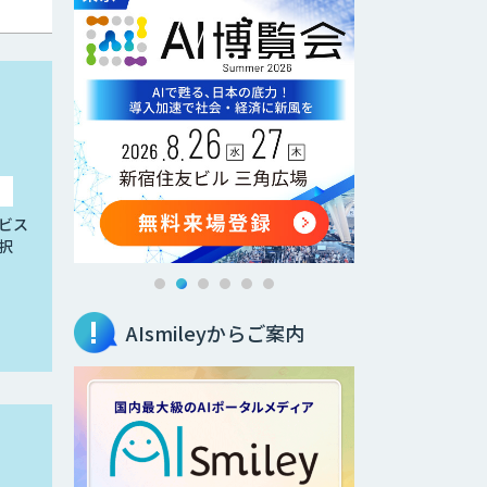
ビス
択
AIsmileyからご案内