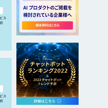
ビス
択
ビス
択