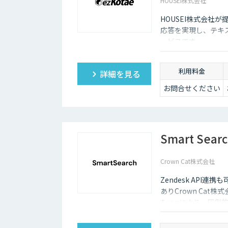
HOUSEI株式会社
HOUSEI株式会社が提
応答を実現し、テキ
ービスです。
利用料金
詳細を見る
お問合せください
Smart Sear
Crown Cat株式会社
Zendesk AP
ありCrown Cat株
たragにより、圧倒
悪い時は管理画面か
度な特徴があります