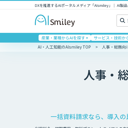
DXを推進するAIポータルメディア「AIsmiley」｜ A
検
索:
産業・業種からAIを探す
サービス・技術から
AI・人工知能のAIsmiley TOP
人事・総務向
人事・
一括資料請求なら、導入の