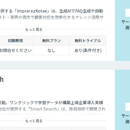
供する「imprai ezKotae」は、生成AIでFAQ生成や自動
スト・音声の両方で顧客対応を効率化するナレッジ活用サ
サー
選
もっと見る
初期費用
無料プラン
無料トライアル
お問合せください
なし
あり(条件付き)
ch
I連携も可能。ワンクリックで学習データが構築上場企業導入実績
式会社が提供する「Smart Search」は、独自技術で開発され
的な回答精度を誇るAIチャットボットです。また回答精度が
サー
もっと見る
選
ら簡単にご自身でチューニングができる、簡単でかつ高精
。