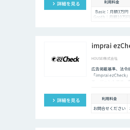
利用料金
詳細を見る
Basic：月額3万円
Groth：月額10万円
Enterprise：月額2
万円
Trial：各プランの
額 ３０日間限定
imprai ezCh
HOUSEI株式会社
広告掲載基準、法令順
「imprai ezC
エージェントです。
を自動で巡回し、結
利用料金
詳細を見る
お問合せください