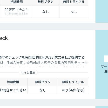
初期費用
無料プラン
無料トライアル
30万円（今なら
なし
なし
初期費用無料キ
0
ャンペーン中）
半
eck
守のチェックを完全自動化HOUSEI株式会社が提供する
heck」は、生成AIを用いたWeb求人広告の掲載内容自動チェック
サー
事前に設定されたチェック条件に基づき、対象求人サイト
選
もっと見る
果レポートを送信します。
初期費用
無料プラン
無料トライアル
お問合せください
なし
あり(条件付き)