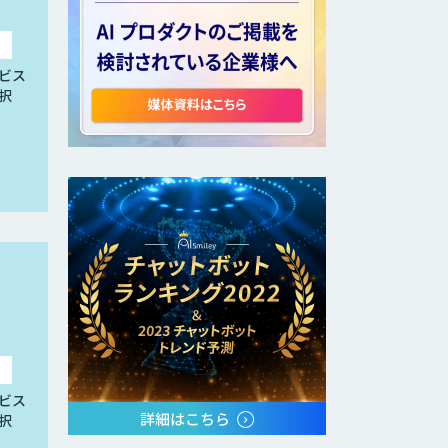
ビス
択
ビス
択