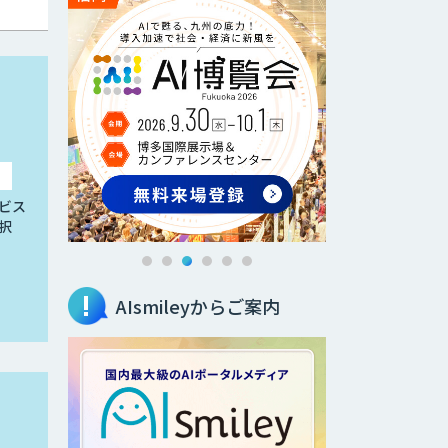
ビス
択
AIsmileyからご案内