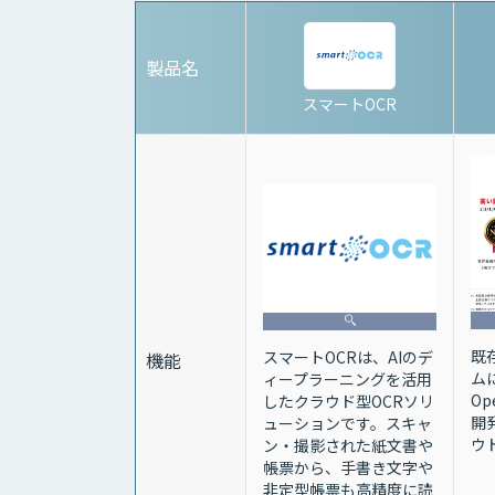
製品名
スマートOCR
既
スマートOCRは、AIのデ
機能
ム
ィープラーニングを活用
Op
したクラウド型OCRソリ
開
ューションです。スキャ
ウ
ン・撮影された紙文書や
帳票から、手書き文字や
非定型帳票も高精度に読