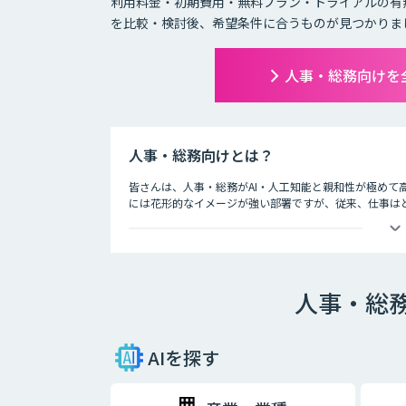
利用料金・初期費用・無料プラン・トライアルの有
を比較・検討後、希望条件に合うものが見つかりま
人事・総務向けを
人事・総務向けとは？
皆さんは、人事・総務がAI・人工知能と親和性が極めて
には花形的なイメージが強い部署ですが、従来、仕事は
す。
AIは人間の仕事を奪うというイメージの一方で、実際は
声認識によるデータ入力の補助などの業務支援を行って
人事・総
AIを探す