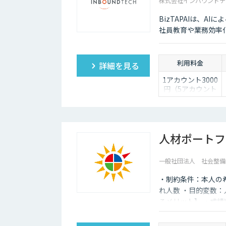
株式会社インバウンドテ
BizTAPAIは、A
社員教育や業務効率
利用料金
詳細を見る
1アカウント3000
円（5アカウント
より）
人材ポートフ
一般社団法人 社会整備
・制約条件：本人の
れ人数 ・目的変数
るメリット】 ・成
と頑張りモチベーシ
を得られる。 ・異