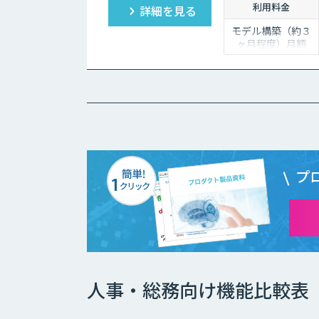
利用料金
詳細を見る
い。
モデル構築（約３
ヶ月程度）月額
400,000円～
モデル構築後の保
守（約１２ヶ月程
度）月額 100,000
円～
プ
人事・総務向け機能比較表