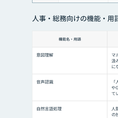
人事・総務向けの機能・用
機能名・用語
意図理解
マ
汲
に
音声認識
「
や
て
自然言語処理
人
の