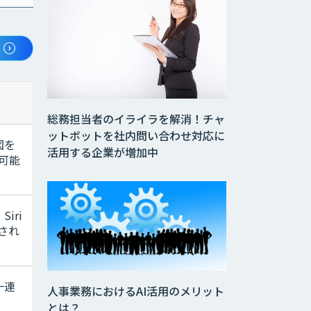
総務担当者のイライラを解消！チャ
ットボットを社内問い合わせ対応に
図を
活用する企業が増加中
可能
iri
され
一連
人事業務におけるAI活用のメリット
とは？