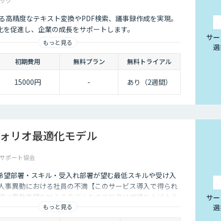
ック
Iによる高精度なテキスト変換やPDF検索、議事録作成を実現。
化を促進し、企業の成長をサポートします。
サー
もっと見る
選
初期費用
無料プラン
無料トライアル
15000円
-
あり（2週間）
ォリオ最適化モデル
サポート協会
希望部署・スキル・受入れ部署が望む最低スキルや受け入
：人事異動における社員の不満【このサービス導入で得られ
績順に異動希望を叶えるモデルなので社員は成績を上げよう
サー
もっと見る
選
ョンがアップ。 ・受け入れ部署は必要なスキルを持つ社員
動による不満を最小化するので会社全体で業績を上げやす