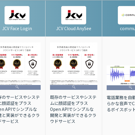
JCV Face Login
JCV Cloud AnySee
commu
存のサービスやシステ
既存のサービスやシステ
電話業務を自
に顔認証をプラス
ムに顔認証をプラス
らかな音声でC
en APIでシンプルな
Open APIでシンプルな
るボイスボッ
発と実装ができるクラ
開発と実装ができるクラ
ドサービス
ウドサービス