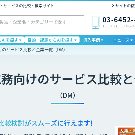
I製品・サービスの比較・検索サイト
サイトの使
03-6452
10:00〜18:00 年
AIを探す
目的・課題からAIを探す
導入事例
ニュース
けのサービス比較と企業一覧（DM）
総務向け
のサービス比較と
（DM）
比較検討が
スムーズに行えます!