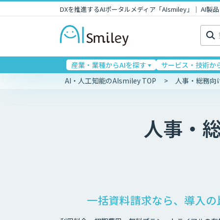
DXを推進するAIポータルメディア「AIsmiley」｜ A
検
索:
産業・業種からAIを探す
サービス・技術から
AI・人工知能のAIsmiley TOP
人事・総務向
人事・
一括資料請求なら、導入の