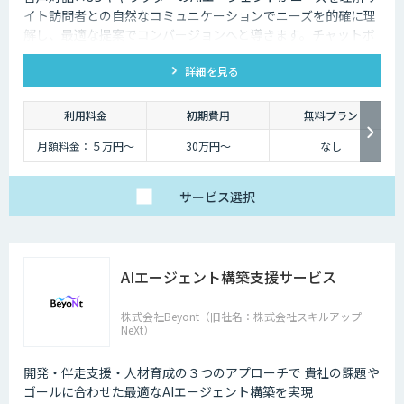
イト訪問者との自然なコミュニケーションでニーズを的確に理
解し、最適な提案でコンバージョンへと導きます。チャットボ
ットを超えた最強のデジタル営業、デジタル広報担当です。
詳細を見る
利用料金
初期費用
無料プラン
月額料金：５万円〜
30万円〜
なし
サービス
選択
AIエージェント構築支援サービス
株式会社Beyont（旧社名：株式会社スキルアップ
NeXt）
開発・伴走支援・人材育成の３つのアプローチで 貴社の課題や
ゴールに合わせた最適なAIエージェント構築を実現