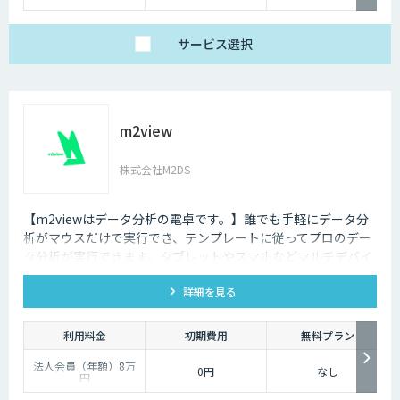
サービス
選択
m2view
株式会社M2DS
【m2viewはデータ分析の電卓です。】誰でも手軽にデータ分
析がマウスだけで実行でき、テンプレートに従ってプロのデー
タ分析が実行できます。タブレットやスマホなどマルチデバイ
ス対応で、ブラウザから利用できます。現状分析や需要予測な
詳細を見る
ど高度なデータ分析があなたの社内で実現できます。
利用料金
初期費用
無料プラン
法人会員（年額）8万
0円
なし
円