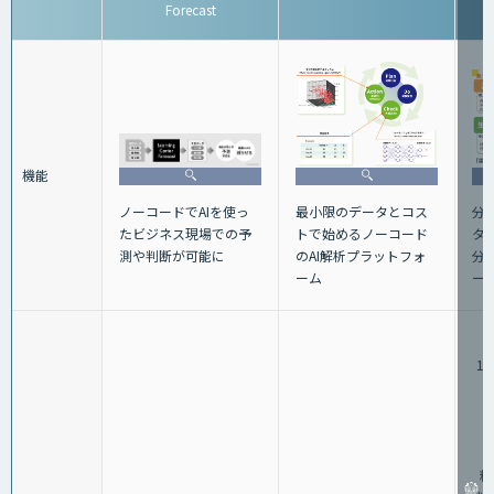
Forecast
機能
ノーコードでAIを使っ
最小限のデータとコス
分
たビジネス現場での予
トで始めるノーコード
タ
測や判断が可能に
のAI解析プラットフォ
分
ーム
ー
1,
（
料