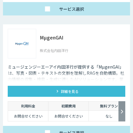
サービス
選択
MµgenGAI
株式会社内田洋行
ミュージェンジーエーアイ内田洋行が提供する「MµgenGAI」
は、写真・図表・テキストの文脈を理解しRAGを自動構築。社
内情報の収集・検索・生成に適したAIソリューションです。業
種を問わず業務効率とナレッジ活用を支援します。
詳細を見る
利用料金
初期費用
無料プラン
お問合せください
お問合せください
なし
サービス
選択