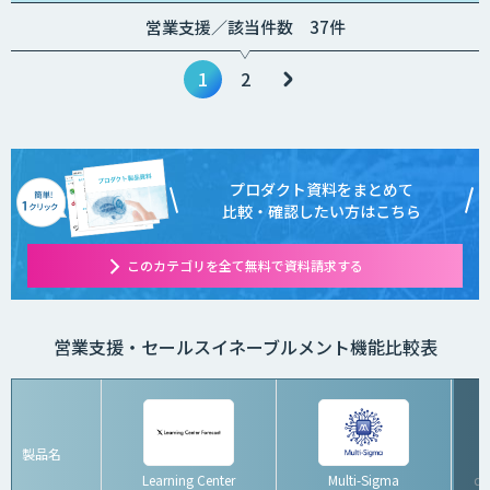
営業支援／該当件数 37件
1
2
プロダクト資料をまとめて
比較・確認したい方はこちら
このカテゴリを全て無料で資料請求する
営業支援・セールスイネーブルメント機能比較表
製品名
Learning Center
Multi-Sigma
d