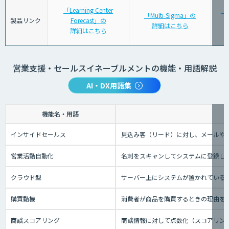
「Learning Center
「
「Multi-Sigma」の
製品リンク
Forecast」の
詳細はこちら
詳細はこちら
営業支援・セールスイネーブルメントの機能・用語解説
AI・DX用語集
機能名・用語
インサイドセールス
見込み客（リード）に対し、メールや
営業活動自動化
名刺をスキャンしてシステムに登録し
クラウド型
サーバー上にシステムが置かれているタイ
購買動機
消費者が商品を購買するときの理由を
商談スコアリング
商談情報に対して点数化（スコアリン