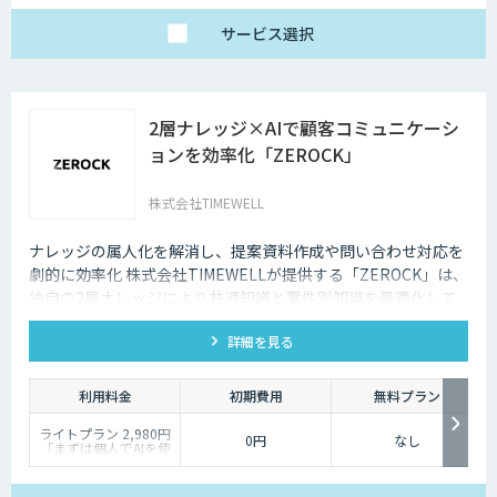
サービス
選択
2層ナレッジ×AIで顧客コミュニケーシ
ョンを効率化「ZEROCK」
株式会社TIMEWELL
ナレッジの属人化を解消し、提案資料作成や問い合わせ対応を
劇的に効率化 株式会社TIMEWELLが提供する「ZEROCK」は、
独自の2層ナレッジにより共通知識と案件別知識を最適化して
活用できるAIエージェントです 。資料作成や返信工数を最大
詳細を見る
80%削減し、商談獲得までを自動化します。
利用料金
初期費用
無料プラン
ライトプラン 2,980円
0円
なし
「まずは個人でAIを使
い倒したい」方に
・1名様利用
・AIチャット無制限