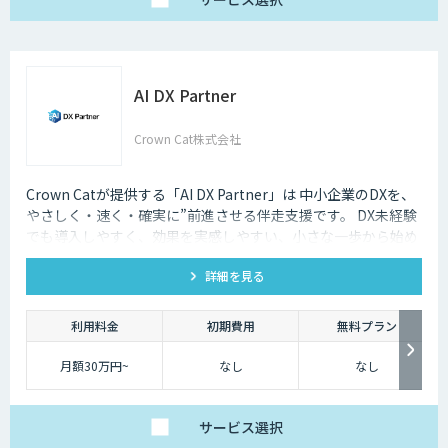
AI DX Partner
Crown Cat株式会社
Crown Catが提供する「AI DX Partner」は 中小企業のDXを、
やさしく・速く・確実に”前進させる伴走支援です。 DX未経験
でも導入しやすく、効果を実感しやすい、小さな一歩から始め
るDX支援サービスです。 AI DX Partnerは、大手企業のDX支援
詳細を見る
で培ったノウハウをベースに、 地方・中小企業のための“現実
的なDX”を設計・実装・運用まで一貫して支援いたします。 私
たちは、コンサル×開発×AIの力で、現場に寄り添った 『ちょ
利用料金
初期費用
無料プラン
うどいいDX』を実現します。
月額30万円~
なし
なし
サービス
選択