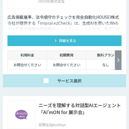
HOUSEI株式会社
広告掲載基準、法令順守のチェックを完全自動化HOUSEI株式
会社が提供する「imprai ezCheck」は、生成AIを用いたWeb
求人広告の掲載内容自動チェックエージェントです。事前に設
定されたチェック条件に基づき、対象求人サイトを自動で巡回
詳細を見る
し、結果レポートを送信します。
利用料金
初期費用
無料プラン
お問合せください
お問合せください
なし
サービス
選択
ニーズを理解する対話型AIエージェント
「AI’mON for 展示会」
有限会社kivotoys