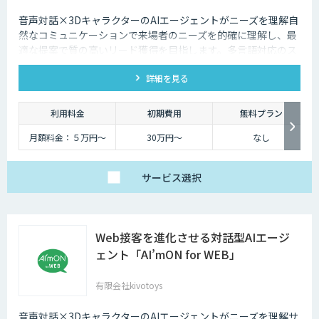
音声対話×3DキャラクターのAIエージェントがニーズを理解自
然なコミュニケーションで来場者のニーズを的確に理解し、最
適な提案で質の高いリード獲得を目指します。多言語対応のス
タッフとして、人件費削減も実現。対話記録の取得・分析で展
詳細を見る
示会後の追客も確実な成果へ。
利用料金
初期費用
無料プラン
月額料金：５万円〜
30万円〜
なし
サービス
選択
Web接客を進化させる対話型AIエージ
ェント「AI’mON for WEB」
有限会社kivotoys
音声対話×3DキャラクターのAIエージェントがニーズを理解サ