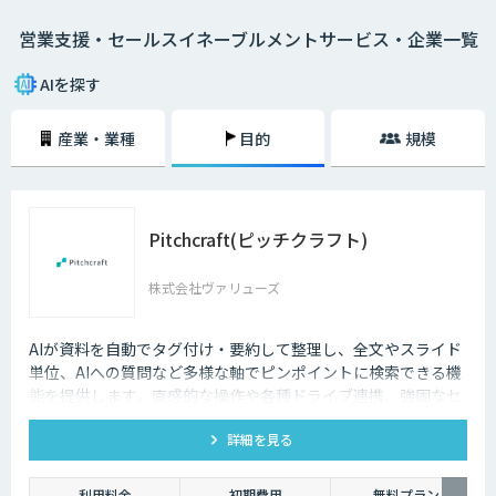
いっても過言ではありません。
営業支援・セールスイネーブルメントサービス・企業一覧
そのためには、営業部門だけでなくマーケティング部門やCRMなど、あら
ゆる社内のステークフォルダー間での連携を強めなくてはなりません。
営業支援ツールはこうした部署間の連携をシームレスにし、AIを活用する
AIを探す
ことで精度を高め、過去の受注データや類似企業のデータなどをもとに将
来的な販売予測までも可能にします。
産業・業種
目的
規模
セールスイネーブルメントとは
営業組織の強化・改善を目的として「テクノロジーを活⽤した売れる営業
の仕組み化」を行うことです。
Pitchcraft(ピッチクラフト)
各施策による売上への貢献度や目標達成状況を数値化し、測定・分析によ
って営業活動の最適化と効率化を目指します。
株式会社ヴァリューズ
部門横断的な仕組みを設計・構築するというのが、セールスイネーブルメ
ントの取り組みです。
AIが資料を自動でタグ付け・要約して整理し、全文やスライド
単位、AIへの質問など多様な軸でピンポイントに検索できる機
能を提供します。直感的な操作や各種ドライブ連携、強固なセ
キュリティも備えたシステムです。
詳細を見る
利用料金
初期費用
無料プラン