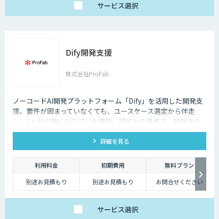
で、日々の壁打ちや調
サービス
選択
査を効率化
※AIスライド作成など
一部機能制限あり
スタンダードプラン
30,000円
「チームで業務を劇的
Dify開発支援
に変えたい」方に
・5名様まで一律料金
で使い放題
・全機能制限なし！ AI
株式会社ProFab
スライドも自動作成
・1名あたり実質6,000
円で、チームの生産性
を最大化
ノーコードAI開発プラットフォーム「Dify」を活用した開発支
援。要件が固まっていなくても、ユースケース選定から伴走
し、2ヶ月で動くAIアプリを構築。研修との連携で、開発後の
内製化・自走までサポートします。
詳細を見る
利用料金
初期費用
無料プラン
別途お見積もり
別途お見積もり
お問合せください
サービス
選択