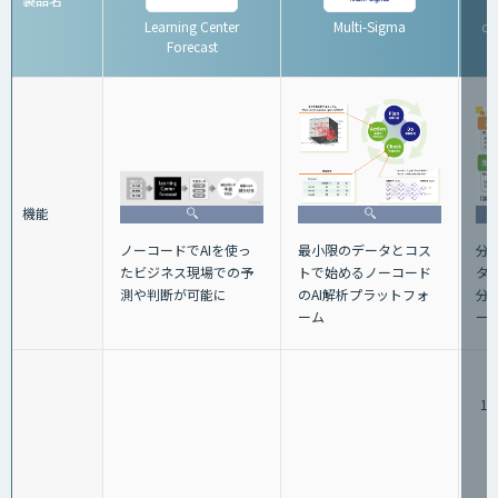
Learning Center
Multi-Sigma
d
Forecast
機能
ノーコードでAIを使っ
最小限のデータとコス
分
たビジネス現場での予
トで始めるノーコード
タ
測や判断が可能に
のAI解析プラットフォ
分
ーム
ー
1,
（