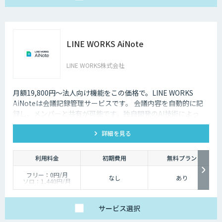
共通 4.8%
LINE WORKS AiNote
LINE WORKS株式会社
月額19,800円～法人向け機能をこの価格で。LINE WORKS
AiNoteは会議記録管理サービスです。 会議内容を自動的に記
録し、メンバーと共有が可能です。独自開発のAI技術によっ
て、業界屈指の高品質・低価格を実現しています。
詳細を見る
利用料金
初期費用
無料プラン
フリー：0円/月
なし
あり
ソロ：1,440円/月
チーム：19,800円/月
ビジネス：54,000円/
月
エンタープライズ：
サービス
選択
162,000円/月
※年間契約の金額とな