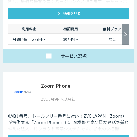
解し、最適な提案でコンバージョンへと導きます。チャットボ
ットを超えた最強のデジタル営業、デジタル広報担当です。
詳細を見る
利用料金
初期費用
無料プラン
月額料金：５万円〜
30万円〜
なし
サービス
選択
Zoom Phone
ZVC JAPAN 株式会社
0ABJ 番号、トールフリー番号に対応！ZVC JAPAN（Zoom）
が提供する「Zoom Phone」は、AI機能と高品質な通話を兼ね
備えた法人向けクラウド電話システムです。従来の交換機
（PBX）を必要としないため、導入や運用にかかるコストを大