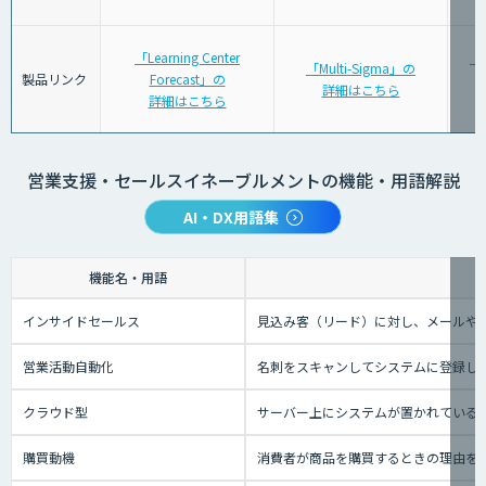
「Learning Center
「
「Multi-Sigma」の
製品リンク
Forecast」の
詳細はこちら
詳細はこちら
営業支援・セールスイネーブルメントの機能・用語解説
AI・DX用語集
機能名・用語
インサイドセールス
見込み客（リード）に対し、メールや
営業活動自動化
名刺をスキャンしてシステムに登録し
クラウド型
サーバー上にシステムが置かれているタイ
購買動機
消費者が商品を購買するときの理由を