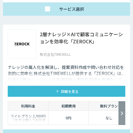
サービス
選択
2層ナレッジ×AIで顧客コミュニケーシ
ョンを効率化「ZEROCK」
株式会社TIMEWELL
ナレッジの属人化を解消し、提案資料作成や問い合わせ対応を
劇的に効率化 株式会社TIMEWELLが提供する「ZEROCK」は、
独自の2層ナレッジにより共通知識と案件別知識を最適化して
活用できるAIエージェントです 。資料作成や返信工数を最大
詳細を見る
80%削減し、商談獲得までを自動化します。
利用料金
初期費用
無料プラン
ライトプラン 2,980円
0円
なし
「まずは個人でAIを使
い倒したい」方に
・1名様利用
・AIチャット無制限