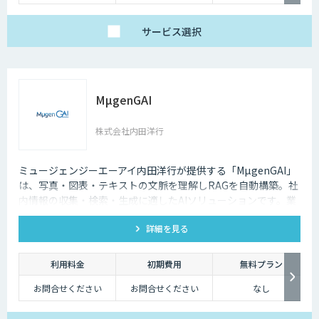
サービス
選択
MµgenGAI
株式会社内田洋行
ミュージェンジーエーアイ内田洋行が提供する「MµgenGAI」
は、写真・図表・テキストの文脈を理解しRAGを自動構築。社
内情報の収集・検索・生成に適したAIソリューションです。業
種を問わず業務効率とナレッジ活用を支援します。
詳細を見る
利用料金
初期費用
無料プラン
お問合せください
お問合せください
なし