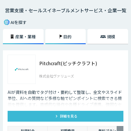
いっても過言ではありません。
営業支援・セールスイネーブルメントサービス・企業一覧
そのためには、営業部門だけでなくマーケティング部門やCRMなど、あら
ゆる社内のステークフォルダー間での連携を強めなくてはなりません。
営業支援ツールはこうした部署間の連携をシームレスにし、AIを活用する
AIを探す
ことで精度を高め、過去の受注データや類似企業のデータなどをもとに将
来的な販売予測までも可能にします。
産業・業種
目的
規模
セールスイネーブルメントとは
営業組織の強化・改善を目的として「テクノロジーを活⽤した売れる営業
の仕組み化」を行うことです。
Pitchcraft(ピッチクラフト)
各施策による売上への貢献度や目標達成状況を数値化し、測定・分析によ
って営業活動の最適化と効率化を目指します。
株式会社ヴァリューズ
部門横断的な仕組みを設計・構築するというのが、セールスイネーブルメ
ントの取り組みです。
AIが資料を自動でタグ付け・要約して整理し、全文やスライド
単位、AIへの質問など多様な軸でピンポイントに検索できる機
能を提供します。直感的な操作や各種ドライブ連携、強固なセ
キュリティも備えたシステムです。
詳細を見る
利用料金
初期費用
無料プラン