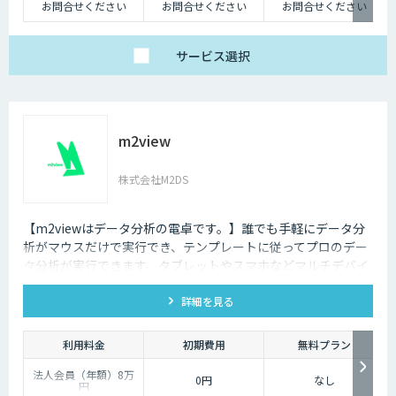
お問合せください
お問合せください
お問合せください
サービス
選択
m2view
株式会社M2DS
【m2viewはデータ分析の電卓です。】誰でも手軽にデータ分
析がマウスだけで実行でき、テンプレートに従ってプロのデー
タ分析が実行できます。タブレットやスマホなどマルチデバイ
ス対応で、ブラウザから利用できます。現状分析や需要予測な
詳細を見る
ど高度なデータ分析があなたの社内で実現できます。
利用料金
初期費用
無料プラン
法人会員（年額）8万
0円
なし
円