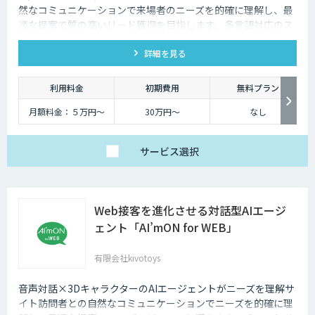
然なコミュニケーションで来場者のニーズを的確に理解し、最
適な提案で質の高いリード獲得を目指します。多言語対応のス
タッフとして、人件費削減も実現。対話記録の取得・分析で展
詳細を見る
示会後の追客も確実な成果へ。
利用料金
初期費用
無料プラン
月額料金：５万円〜
30万円〜
なし
サービス
選択
Web接客を進化させる対話型AIエージ
ェント「AI’mON for WEB」
有限会社kivotoys
音声対話×3DキャラクターのAIエージェントがニーズを理解サ
イト訪問者との自然なコミュニケーションでニーズを的確に理