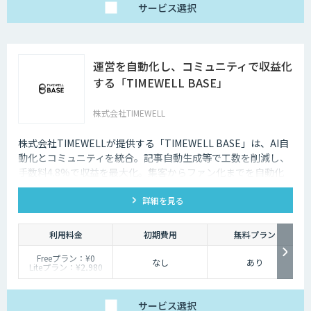
で、日々の壁打ちや調
サービス
選択
査を効率化
※AIスライド作成など
一部機能制限あり
スタンダードプラン
30,000円
運営を自動化し、コミュニティで収益化
「チームで業務を劇的
に変えたい」方に
する「TIMEWELL BASE」
・5名様まで一律料金
で使い放題
・全機能制限なし！ AI
株式会社TIMEWELL
スライドも自動作成
・1名あたり実質6,000
円で、チームの生産性
を最大化
株式会社TIMEWELLが提供する「TIMEWELL BASE」は、AI自
動化とコミュニティを統合。記事自動生成等で工数を削減し、
手数料4.8%で収益を最大化。集客からファン化までを自動化
し、安定した大規模運営も支援します。
詳細を見る
利用料金
初期費用
無料プラン
Freeプラン：¥0
なし
あり
Liteプラン：¥2,980
Proプラン：¥14,800
Enterprise：個別見積
決済手数料：全プラン
サービス
選択