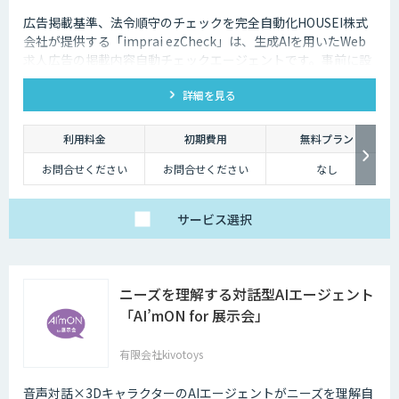
広告掲載基準、法令順守のチェックを完全自動化HOUSEI株式
会社が提供する「imprai ezCheck」は、生成AIを用いたWeb
求人広告の掲載内容自動チェックエージェントです。事前に設
定されたチェック条件に基づき、対象求人サイトを自動で巡回
詳細を見る
し、結果レポートを送信します。
利用料金
初期費用
無料プラン
お問合せください
お問合せください
なし
サービス
選択
ニーズを理解する対話型AIエージェント
「AI’mON for 展示会」
有限会社kivotoys
音声対話×3DキャラクターのAIエージェントがニーズを理解自