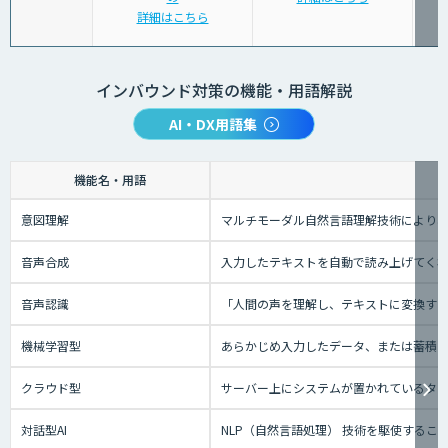
詳細はこちら
インバウンド対策の機能・用語解説
AI・DX用語集
機能名・用語
意図理解
マルチモーダル自然言語理解技術により、
音声合成
入力したテキストを自動で読み上げてく
音声認識
「人間の声を理解し、テキストに変換する技
機械学習型
あらかじめ入力したデータ、または蓄積さ
クラウド型
サーバー上にシステムが置かれているタイプ
対話型AI
NLP（自然言語処理） 技術を駆使する