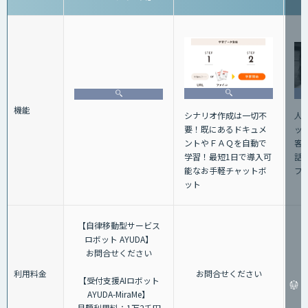
機能
人
シナリオ作成は一切不
ッ
要！既にあるドキュメ
客
ントやＦＡＱを自動で
話+
学習！最短1日で導入可
フ
能なお手軽チャットボ
ット
【自律移動型サービス
ロボット AYUDA】
お問合せください
利用料金
お問合せください
【受付支援AIロボット
AYUDA-MiraMe】
月額利用料：1万2千円