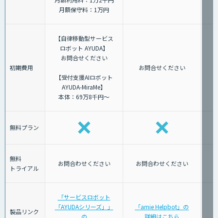
月額保守料：1万円
【自律移動型サービス
ロボット AYUDA】
お問合せください
初期費用
お問合せください
【受付支援AIロボット
AYUDA-MiraMe】
本体：69万8千円～
無料プラン
無料
お問合わせください
お問合わせください
トライアル
「サービスロボット
「AYUDAシリーズ」」
「amie Helpbot」の
製品リンク
の
詳細はこちら