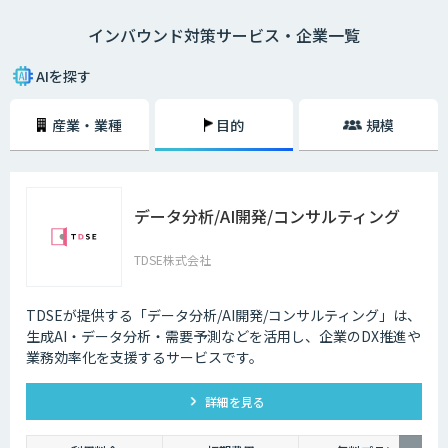
語対応のAIの導入が進んでいます。言語や営業時間を問わずにサービスを
インバウンド対策サービス・企業一覧
提供できるAIは、観光業界を支える味方となることでしょう。
AIを探す
産業・業種
目的
規模
データ分析/AI開発/コンサルティング
TDSE株式会社
TDSEが提供する「データ分析/AI開発/コンサルティング」は、
生成AI・データ分析・需要予測などを活用し、企業のDX推進や
業務効率化を支援するサービスです。
詳細を見る