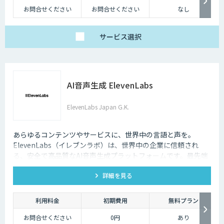
お問合せください
お問合せください
なし
サービス
選択
AI音声生成 ElevenLabs
ElevenLabs Japan G.K.
あらゆるコンテンツやサービスに、世界中の言語と声を。
ElevenLabs（イレブンラボ）は、世界中の企業に信頼され
る、安全で高品質なAI音声生成プラットフォームです。最先端
の技術で自然な音声を生成し、多言語対応やボイスクローニン
詳細を見る
グ機能も、悪用を防ぐ倫理的ガードレールの中で提供します。
利用料金
初期費用
無料プラン
お問合せください
0円
あり