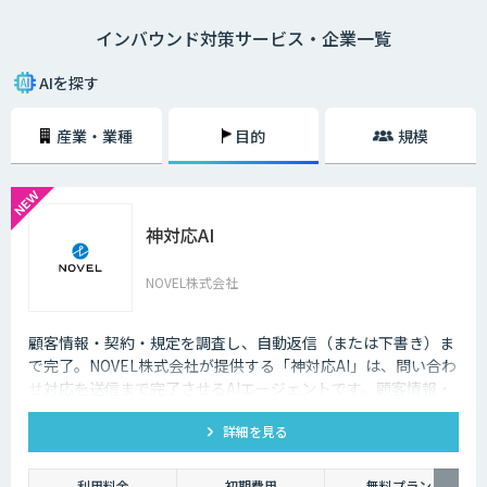
語対応のAIの導入が進んでいます。言語や営業時間を問わずにサービスを
インバウンド対策サービス・企業一覧
提供できるAIは、観光業界を支える味方となることでしょう。
AIを探す
産業・業種
目的
規模
神対応AI
NOVEL株式会社
顧客情報・契約・規定を調査し、自動返信（または下書き）ま
で完了。NOVEL株式会社が提供する「神対応AI」は、問い合わ
せ対応を送信まで完了させるAIエージェントです。顧客情報・
契約・規定を突き合わせて回答を数十秒で作成し、自動送信か
詳細を見る
下書き止めかを選べます。
利用料金
初期費用
無料プラン