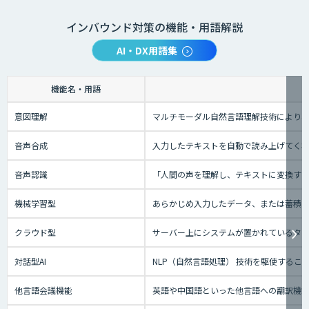
インバウンド対策の機能・用語解説
AI・DX用語集
機能名・用語
意図理解
マルチモーダル自然言語理解技術により、
音声合成
入力したテキストを自動で読み上げてく
音声認識
「人間の声を理解し、テキストに変換する技
機械学習型
あらかじめ入力したデータ、または蓄積さ
クラウド型
サーバー上にシステムが置かれているタイプ
対話型AI
NLP（自然言語処理） 技術を駆使する
他言語会議機能
英語や中国語といった他言語への翻訳機