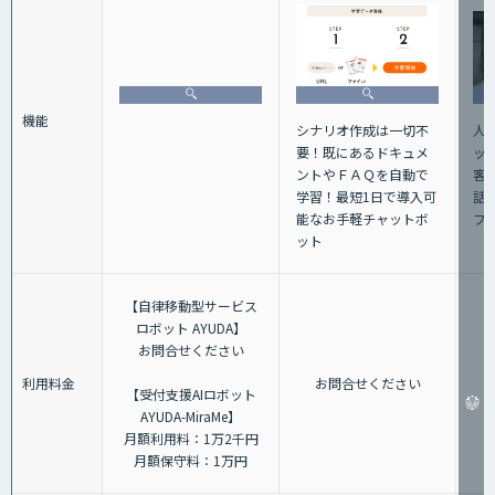
機能
人
シナリオ作成は一切不
ッ
要！既にあるドキュメ
客
ントやＦＡＱを自動で
話+
学習！最短1日で導入可
フ
能なお手軽チャットボ
ット
【自律移動型サービス
ロボット AYUDA】
お問合せください
利用料金
お問合せください
【受付支援AIロボット
AYUDA-MiraMe】
月額利用料：1万2千円
月額保守料：1万円