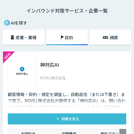
語対応のAIの導入が進んでいます。言語や営業時間を問わずにサービスを
インバウンド対策サービス・企業一覧
提供できるAIは、観光業界を支える味方となることでしょう。
AIを探す
産業・業種
目的
規模
神対応AI
NOVEL株式会社
顧客情報・契約・規定を調査し、自動返信（または下書き）ま
で完了。NOVEL株式会社が提供する「神対応AI」は、問い合わ
せ対応を送信まで完了させるAIエージェントです。顧客情報・
契約・規定を突き合わせて回答を数十秒で作成し、自動送信か
詳細を見る
下書き止めかを選べます。
利用料金
初期費用
無料プラン