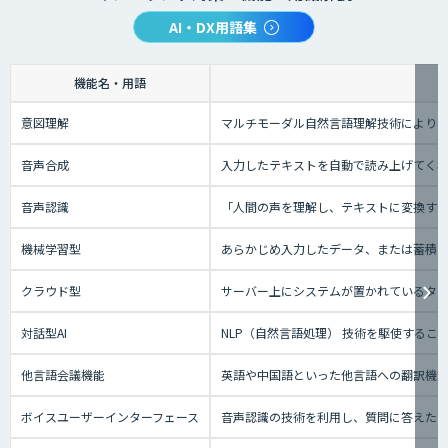
AI・DX用語集
機能名・用語
意図理解
マルチモーダル自然言語理解技術により、
音声合成
入力したテキストを自動で読み上げてく
音声認識
「人間の声を理解し、テキストに変換する技
機械学習型
あらかじめ入力したデータ、または蓄積さ
クラウド型
サーバー上にシステムが置かれているタイプ
対話型AI
NLP（自然言語処理） 技術を駆使する
他言語会議機能
英語や中国語といった他言語への翻訳機
ボイスユーザーインターフェース
音声認識の技術を利用し、質問に答えたり、テ