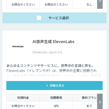
お問合せください
お問合せください
なし
サービス
選択
AI音声生成 ElevenLabs
ElevenLabs Japan G.K.
あらゆるコンテンツやサービスに、世界中の言語と声を。
ElevenLabs（イレブンラボ）は、世界中の企業に信頼され
る、安全で高品質なAI音声生成プラットフォームです。最先端
の技術で自然な音声を生成し、多言語対応やボイスクローニン
詳細を見る
グ機能も、悪用を防ぐ倫理的ガードレールの中で提供します。
利用料金
初期費用
無料プラン
お問合せください
0円
あり