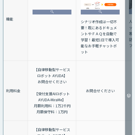
機能
人
シナリオ作成は一切不
ッ
要！既にあるドキュメ
客
ントやＦＡＱを自動で
話+
学習！最短1日で導入可
フ
能なお手軽チャットボ
ット
【自律移動型サービス
ロボット AYUDA】
お問合せください
利用料金
お問合せください
【受付支援AIロボット
AYUDA-MiraMe】
月額利用料：1万2千円
月額保守料：1万円
【自律移動型サービス