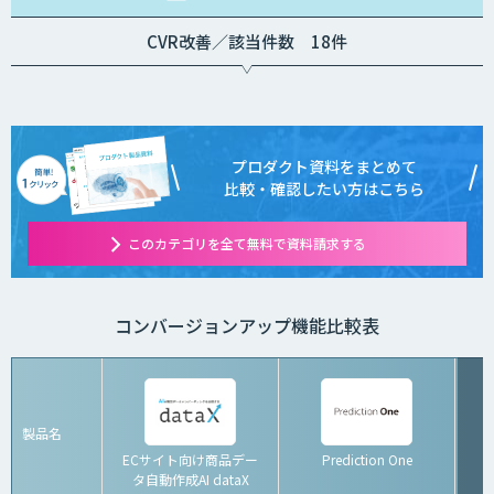
CVR改善／該当件数 18件
プロダクト資料をまとめて
比較・確認したい方はこちら
このカテゴリを全て無料で資料請求する
コンバージョンアップ機能比較表
製品名
ECサイト向け商品デー
Prediction One
K
タ自動作成AI dataX