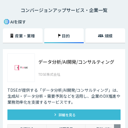
「新しいコミュニケーションの手法としてSNSをはじめたが放置してい
コンバージョンアップサービス・企業一覧
る」
「サイト運営の作業が多く、過去の顧客データの分析まで手が回らない」
「既にクーポンの自動表示を行っているが逆効果だという声もある」
AIを探す
このようなお悩みの声が数多く寄せられています。
産業・業種
目的
規模
お客様の行動履歴から1人ひとりのニーズを分析し、興味のある商品を最
適なタイミングでレコメンドするAI・人工知能搭載の各種サービスが注目
されています。
データ分析/AI開発/コンサルティング
TDSE株式会社
TDSEが提供する「データ分析/AI開発/コンサルティング」は、
生成AI・データ分析・需要予測などを活用し、企業のDX推進や
業務効率化を支援するサービスです。
詳細を見る