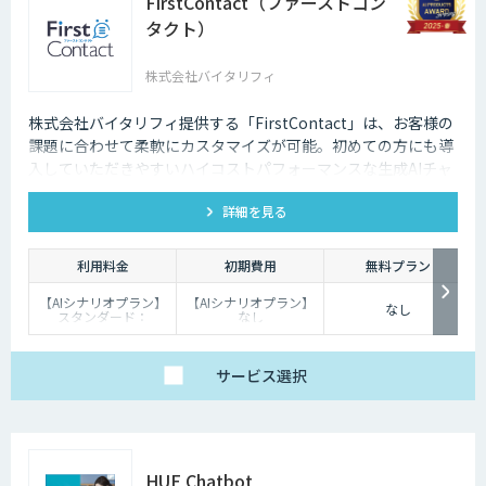
FirstContact（ファーストコン
タクト）
株式会社バイタリフィ
株式会社バイタリフィ提供する「FirstContact」は、お客様の
課題に合わせて柔軟にカスタマイズが可能。初めての方にも導
入していただきやすいハイコストパフォーマンスな生成AIチャ
ットボットです。
詳細を見る
利用料金
初期費用
無料プラン
【AIシナリオプラン】
【AIシナリオプラン】
なし
スタンダード：
なし
￥2,980～/月、プレミ
【生成AIプラン】：
アム：￥15,000～/
￥100,000
月、プロ：￥29,000
～/月（10万PVを超え
サービス
選択
る分は別途請求）
【生成AIプラン】
￥80,000～/月（質問
回数～5000回、超過分
は別途請求）
HUE Chatbot