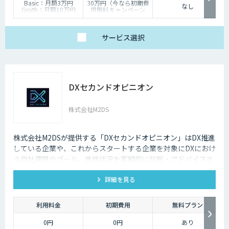
Basic：月額3万円
30万円（今なら初期費
なし
Groth：月額10万円
用無料キャンペーン
Enterprise：月額20万
中）
円
Trial：各プランの半
サービス
選択
額 ３０日間限定
DXセカンドオピニオン
株式会社M2DS
株式会社M2DSが提供する「DXセカンドオピニオン」はDX推進
している企業や、これからスタートする企業を対象にDXにおけ
る自社課題やゴール、進捗状況を客観的に診断・アドバイスす
るサービスです
詳細を見る
利用料金
初期費用
無料プラン
0円
0円
あり