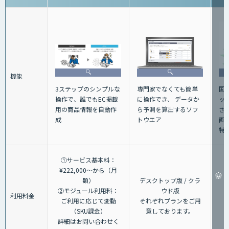
機能
3ステップのシンプルな
専門家でなくても簡単
国
操作で、誰でもEC掲載
に操作でき、 データか
ッ
用の商品情報を自動作
ら予測を算出するソフ
さ
成
トウエア
画
特
①サービス基本料：
¥222,000～から（月
額）
デスクトップ版 / クラ
②モジュール利用料：
ウド版
利用料金
ご利用に応じて変動
それぞれプランをご用
（SKU課金）
意しております。
詳細はお問い合わせく