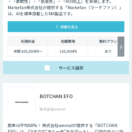
・「柔軟性」・「拡張性」・「ROI向上」を実現します。
Markefan株式会社が提供する「Markefan（マーケファン）」
は、AIを標準搭載したMA製品です。
詳細を見る
利用料金
初期費用
無料プラン
年額 600,000円～
100,000円
あり
サービス
選択
BOTCHAN EFO
株式会社wevnal
脱率は平均68%！ 株式会社wevnalが提供する「BOTCHAN
EFO」は、CVまでの“あと一歩”をサポートし、CVRの向上に向