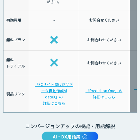
ださい。
初期費用
-
お問合せください
無料プラン
お問合わせください
無料
お問合わせください
トライアル
「ECサイト向け商品デ
「K
ータ自動作成AI
「Prediction One」の
製品リンク
dataX」の
詳細はこちら
詳細はこちら
コンバージョンアップの機能・用語解説
AI・DX用語集