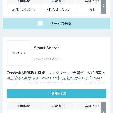
利用料金
初期費用
無料プラン
お問合せください
お問合せください
なし
サービス
選択
Smart Search
Crown Cat株式会社
Zendesk API連携も可能。ワンクリックで学習データが構築上
場企業導入実績ありCrown Cat株式会社が提供する「Smart
Search」は、独自技術で開発されたragにより、圧倒的な回答
精度を誇るAIチャットボットです。また回答精度が悪い時は管
詳細を見る
理画面から簡単にご自身でチューニングができる、簡単でかつ
高精度な特徴があります。
利用料金
初期費用
無料プラン