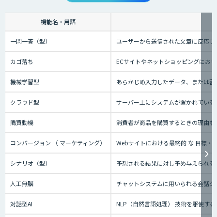
機能名・用語
一問一答（型）
ユーザーから送信された文章に反応し
カゴ落ち
ECサイトやネットショッピングにお
機械学習型
あらかじめ入力したデータ、または蓄
クラウド型
サーバー上にシステムが置かれているタ
購買動機
消費者が商品を購買するときの理由を
コンバージョン （ マーケティング）
Webサイトにおける最終的 な 目標
シナリオ（型）
予想される結果に対し予め与えられる
人工無脳
チャットシステムに用いられる会話シ
対話型AI
NLP（自然言語処理） 技術を駆使