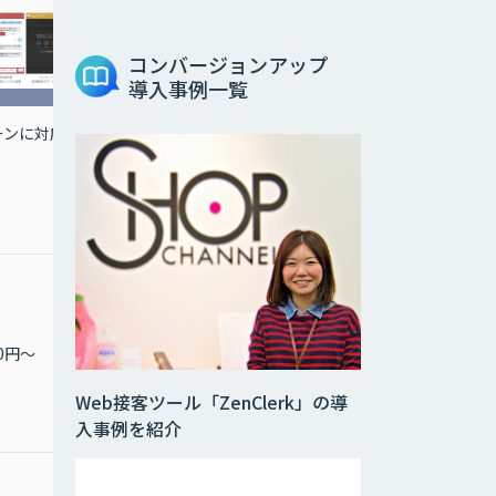
コンバージョンアップ
導入事例一覧
適切なKPI設計～打ち手
ーンに対応
まで含め 業務最適化を実
現
80円～
お問合せください
Web接客ツール「ZenClerk」の導
入事例を紹介
お問合せください