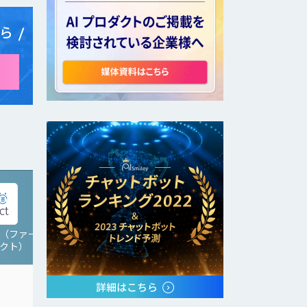
ら
act（ファー
KPI最適化
クト）