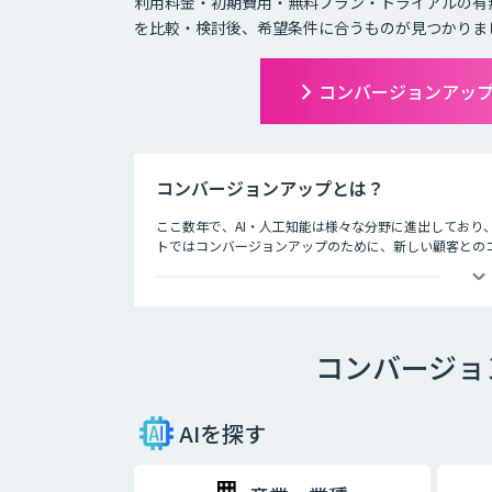
利用料金・初期費用・無料プラン・トライアルの有
を比較・検討後、希望条件に合うものが見つかりま
コンバージョンアッ
コンバージョンアップとは？
ここ数年で、AI・人工知能は様々な分野に進出しており
トではコンバージョンアップのために、新しい顧客とのコ
能の技術が活用されています。
ECサイト運用担当者からは、
「新しいコミュニケーションの手法としてSNSをはじめ
「サイト運営の作業が多く、過去の顧客データの分析ま
コンバージョ
「既にクーポンの自動表示を行っているが逆効果だとい
このようなお悩みの声が数多く寄せられています。
お客様の行動履歴から1人ひとりのニーズを分析し、興味
AIを探す
搭載の各種サービスが注目されています。