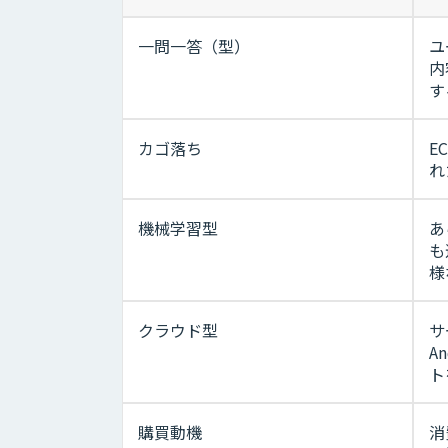
一問一答（型）
ユ
内
す
カゴ落ち
E
れ
機械学習型
あ
も
様
クラウド型
サ
A
ト
購買動機
消