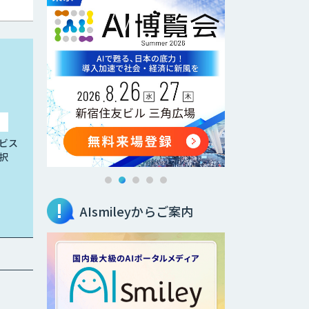
ビス
択
AIsmileyからご案内