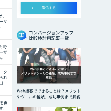
ば、
ーザ
い
コンバージョンアップ
比較検討用記事一覧
と呼
ーザ
い。
ータ
られ
ゴー
Web接客でできることは？メリット
やツールの種類、成功事例まで解説
話を自
す。