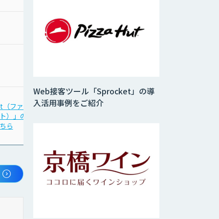
Web接客ツール「Sprocket」の導
入活用事例をご紹介
act（ファー
「KPI最適化」の
ト）」の
詳細はこちら
ちら