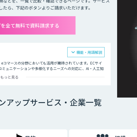
無などを、一覧で比較・確認できるページです。サービス
したら、下記のボタンよりご請求いただけます。
プを全て無料で資料請求する
機能・用語解説
、eコマースの分野においても活用が期待されています。ECサイ
ミュニケーションや多様化するニーズへの対応に、AI・人工知
もっと見る
たが放置している」
で手が回らない」
ンアップサービス・企業一覧
う声もある」
のある商品を最適なタイミングでレコメンドするAI・人工知能