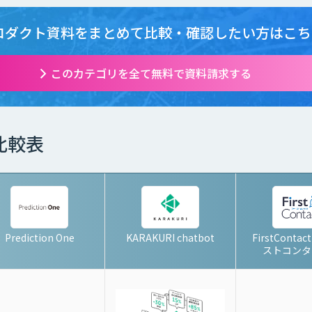
ロダクト資料をまとめて
比較・確認したい方はこち
このカテゴリを全て無料で資料請求する
比較表
Prediction One
KARAKURI chatbot
FirstCont
ストコンタ