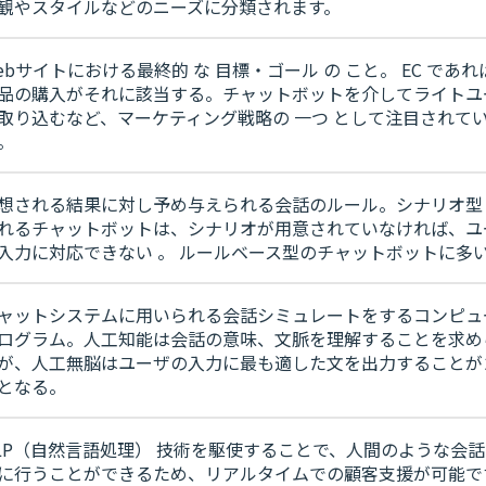
観やスタイルなどのニーズに分類されます。
ebサイトにおける最終的 な 目標・ゴール の こと。 EC であれ
品の購入がそれに該当する。チャットボットを介してライトユ
取り込むなど、マーケティング戦略の 一つ として注目されて
。
想される結果に対し予め与えられる会話のルール。シナリオ型
れるチャットボットは、シナリオが用意されていなければ、ユ
入力に対応できない 。 ルールベース型のチャットボットに多
ャットシステムに用いられる会話シミュレートをするコンピュ
ログラム。人工知能は会話の意味、文脈を理解することを求め
が、人工無脳はユーザの入力に最も適した文を出力することが
となる。
LP（自然言語処理） 技術を駆使することで、人間のような会
に行うことができるため、リアルタイムでの顧客支援が可能で