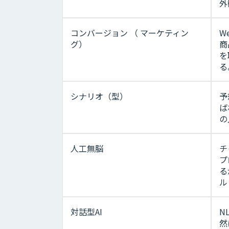
外
コンバージョン （ マーケティン
W
グ）
商
を
る
シナリオ（型）
予
ば
の
人工無脳
チ
プ
る
ル
対話型AI
N
然