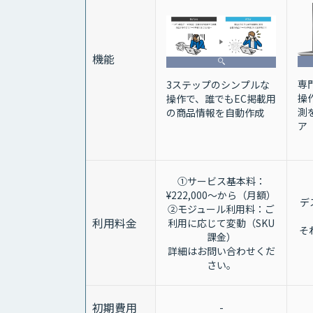
機能
専
3ステップのシンプルな
操
操作で、誰でもEC掲載用
測
の商品情報を自動作成
ア
①サービス基本料：
¥222,000～から（月額）
デ
②モジュール利用料：ご
利用料金
利用に応じて変動（SKU
そ
課金）
詳細はお問い合わせくだ
さい。
初期費用
-