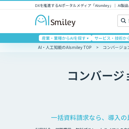
DXを推進するAIポータルメディア「AIsmiley」｜ A
検
索:
産業・業種からAIを探す
サービス・技術から
AI・人工知能のAIsmiley TOP
コンバージョ
コンバージ
一括資料請求なら、導入の