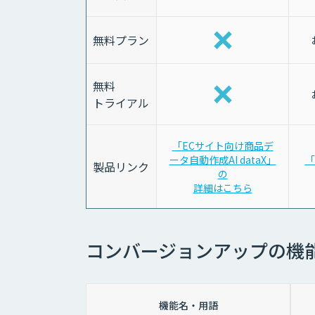
無料プラン
無料
トライアル
「ECサイト向け商品デ
ータ自動作成AI dataX」
「
製品リンク
の
詳細はこちら
コンバージョンアップの機
機能名・用語