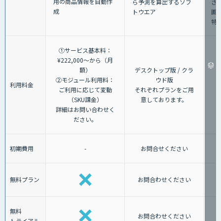
用の商品情報を自動作
ら予測を算出するソフ
さ
成
トウエア
画
特
①サービス基本料：
¥222,000～から（月
額）
デスクトップ版 / クラ
②モジュール利用料：
ウド版
利用料金
ご利用に応じて変動
それぞれプランをご用
（SKU課金）
意しております。
詳細はお問い合わせく
ださい。
初期費用
-
お問合せください
無料プラン
お問合わせください
無料
お問合わせください
トライアル