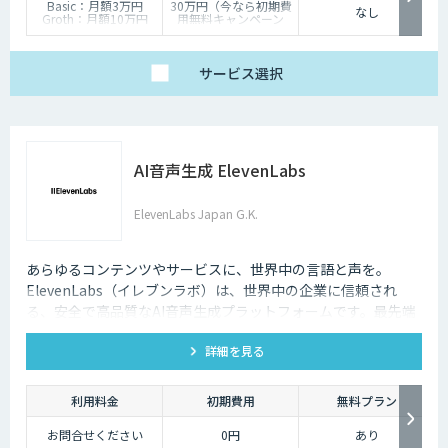
Basic：月額3万円
30万円（今なら初期費
なし
Groth：月額10万円
用無料キャンペーン
Enterprise：月額20万
中）
円
Trial：各プランの半
サービス
選択
額 ３０日間限定
AI音声生成 ElevenLabs
ElevenLabs Japan G.K.
あらゆるコンテンツやサービスに、世界中の言語と声を。
ElevenLabs（イレブンラボ）は、世界中の企業に信頼され
る、安全で高品質なAI音声生成プラットフォームです。最先端
の技術で自然な音声を生成し、多言語対応やボイスクローニン
詳細を見る
グ機能も、悪用を防ぐ倫理的ガードレールの中で提供します。
利用料金
初期費用
無料プラン
お問合せください
0円
あり