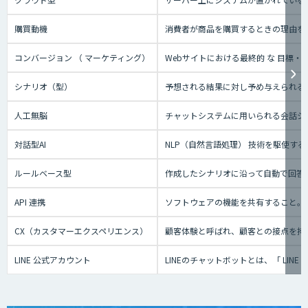
購買動機
消費者が商品を購買するときの理由を
コンバージョン （ マーケティング）
Webサイトにおける最終的 な 目標
シナリオ（型）
予想される結果に対し予め与えられる
人工無脳
チャットシステムに用いられる会話シ
対話型AI
NLP（自然言語処理） 技術を駆使
ルールベース型
作成したシナリオに沿って自動で回答
API 連携
ソフトウェアの機能を共有すること。
CX（カスタマーエクスペリエンス）
顧客体験と呼ばれ、顧客との接点を持
LINE 公式アカウント
LINEのチャットボットとは、「 L