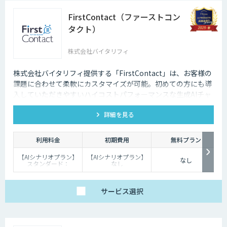
FirstContact（ファーストコン
タクト）
株式会社バイタリフィ
株式会社バイタリフィ提供する「FirstContact」は、お客様の
課題に合わせて柔軟にカスタマイズが可能。初めての方にも導
入していただきやすいハイコストパフォーマンスな生成AIチャ
ットボットです。
詳細を見る
利用料金
初期費用
無料プラン
【AIシナリオプラン】
【AIシナリオプラン】
なし
スタンダード：
なし
￥2,980～/月、プレミ
【生成AIプラン】：
アム：￥15,000～/
￥100,000
月、プロ：￥29,000
～/月（10万PVを超え
サービス
選択
る分は別途請求）
【生成AIプラン】
￥80,000～/月（質問
回数～5000回、超過分
は別途請求）