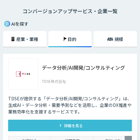
「新しいコミュニケーションの手法としてSNSをはじめたが放置してい
コンバージョンアップサービス・企業一覧
る」
「サイト運営の作業が多く、過去の顧客データの分析まで手が回らない」
「既にクーポンの自動表示を行っているが逆効果だという声もある」
AIを探す
このようなお悩みの声が数多く寄せられています。
産業・業種
目的
規模
お客様の行動履歴から1人ひとりのニーズを分析し、興味のある商品を最
適なタイミングでレコメンドするAI・人工知能搭載の各種サービスが注目
されています。
データ分析/AI開発/コンサルティング
TDSE株式会社
TDSEが提供する「データ分析/AI開発/コンサルティング」は、
生成AI・データ分析・需要予測などを活用し、企業のDX推進や
業務効率化を支援するサービスです。
詳細を見る