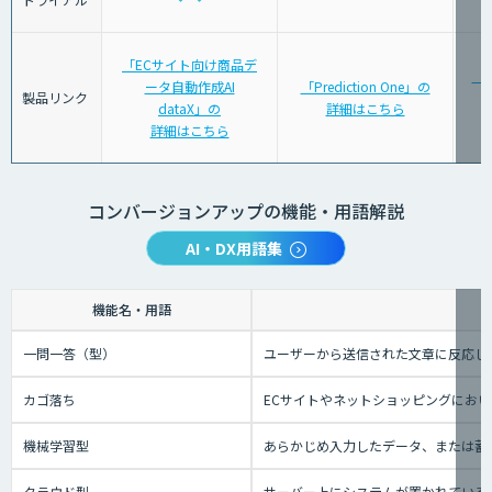
「ECサイト向け商品デ
「K
ータ自動作成AI
「Prediction One」の
製品リンク
dataX」の
詳細はこちら
詳細はこちら
コンバージョンアップの機能・用語解説
AI・DX用語集
機能名・用語
一問一答（型）
ユーザーから送信された文章に反応し
カゴ落ち
ECサイトやネットショッピングにお
機械学習型
あらかじめ入力したデータ、または蓄
クラウド型
サーバー上にシステムが置かれているタ