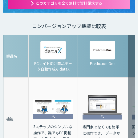
このカテゴリを全て無料で資料請求する
コンバージョンアップ機能比較表
製品名
ECサイト向け商品デー
Prediction One
K
タ自動作成AI dataX
機能
3ステップのシンプルな
専門家でなくても簡単
国
操作で、誰でもEC掲載
に操作でき、 データか
ッ