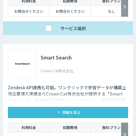
利用料金
初期費用
無料プラン
お問合せください
お問合せください
なし
サービス
選択
Smart Search
Crown Cat株式会社
Zendesk API連携も可能。ワンクリックで学習データが構築上
場企業導入実績ありCrown Cat株式会社が提供する「Smart
Search」は、独自技術で開発されたragにより、圧倒的な回答
精度を誇るAIチャットボットです。また回答精度が悪い時は管
詳細を見る
理画面から簡単にご自身でチューニングができる、簡単でかつ
高精度な特徴があります。
利用料金
初期費用
無料プラン