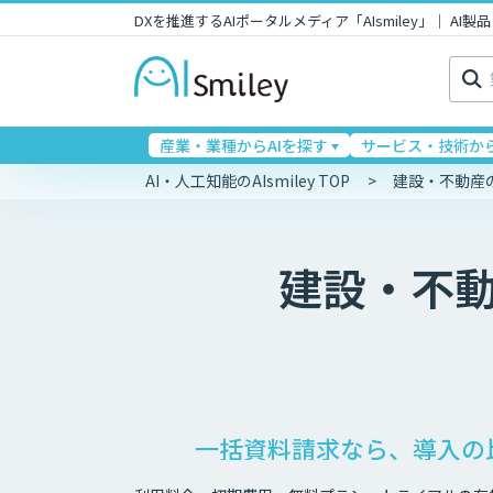
DXを推進するAIポータルメディア「AIsmiley」｜ A
検
索:
産業・業種からAIを探す
サービス・技術から
AI・人工知能のAIsmiley TOP
建設・不動産
建設・不
一括資料請求なら、導入の