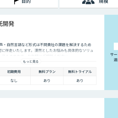
目的
規模
受託開発
音声・自然言語など形式は不問貴社の課題を解決するため
が密に伴走いたします。漠然としたお悩みも具体的なソリュ
サー
し込みますので、お気軽にご相談ください。
選
もっと見る
初期費用
無料プラン
無料トライアル
なし
あり
あり