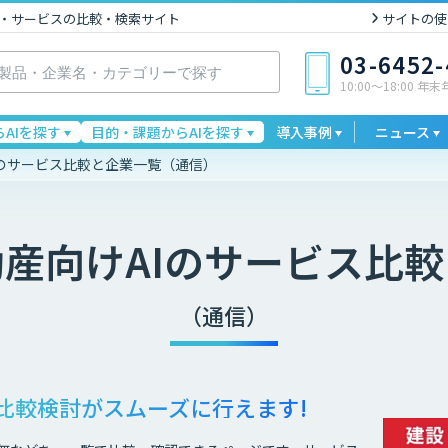
I製品・サービスの比較・検索サイト
サイトの使
03-6452
10:00〜18:00 年
AIを探す
目的・課題からAIを探す
導入事例
ニュース
のサービス比較と企業一覧（通信）
動産
向けAIのサービス比
（通信）
比較検討が
スムーズに行えます!