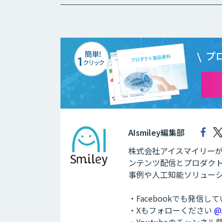
プ
AIsmiley編集部
株式会社アイスマイリーが運
ンテンツ配信とプロダクト
事例や人工知能ソリュー
・Facebookでも発信し
・Xもフォローください
@