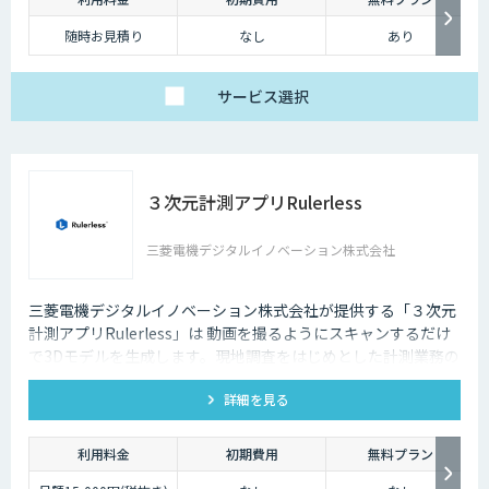
随時お見積り
なし
あり
サービス
選択
３次元計測アプリRulerless
三菱電機デジタルイノベーション株式会社
三菱電機デジタルイノベーション株式会社が提供する「３次元
計測アプリRulerless」は 動画を撮るようにスキャンするだけ
で3Dモデルを生成します。現地調査をはじめとした計測業務の
効率化だけでなく、離れた人とも現場そのままを共有しコミュ
詳細を見る
ニケーションロス、人の移動コスト削減に貢献いたします。
利用料金
初期費用
無料プラン