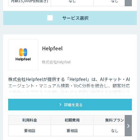
月額15,000円(税抜き)
なし
なし
サービス
選択
Helpfeel
株式会社Helpfeel
株式会社Helpfeelが提供する「Helpfeel」は、AIチャット・AI
エージェント・マニュアル検索・VoC分析を統合し、顧客対応
や社内ヘルプデスクの問い合わせを劇的に削減するAI検索シス
テムです。特許技術と手厚い伴走支援で、誰でも即座に答えを
詳細を見る
見つけられます。
利用料金
初期費用
無料プラン
要相談
要相談
なし