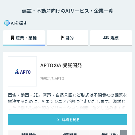
去の取引データや市場動向の調査に多くの時間を要していましたが、AIを
建設・不動産向けのAIサービス・企業一覧
活用することで膨大なデータをリアルタイムに分析し、迅速かつ精度の高
い物件査定が可能となっています。
AIを探す
産業・業種
目的
規模
APTOのAI受託開発
株式会社APTO
画像・動画・3D。音声・自然言語など形式は不問貴社の課題を
解決するために、AIエンジニアが密に伴走いたします。漠然と
したお悩みも具体的なソリューション開発に落とし込みますの
で、お気軽にご相談ください。
詳細を見る
利用料金
初期費用
無料プラン