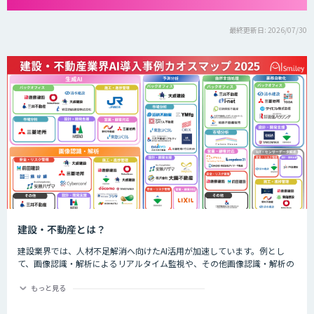
最終更新日: 2026/07/30
建設・不動産とは？
建設業界では、人材不足解消へ向けたAI活用が加速しています。例とし
て、画像認識・解析によるリアルタイム監視や、その他画像認識・解析の
精度向上などによる予知保全の自動化が進んでいます。また、工程管理、
技術継承・ナレッジ共有のシーンでもAIサービスが多く活用されていま
もっと見る
す。 不動産業界では、AIによる市場分析や査定・融資審査の高度化、顧客
対応等においてAIが活用されています。例として、従来の査定業務では過