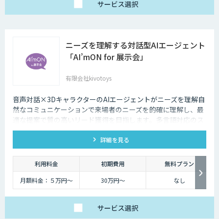
サービス
選択
ニーズを理解する対話型AIエージェント
「AI’mON for 展示会」
有限会社kivotoys
音声対話×3DキャラクターのAIエージェントがニーズを理解自
然なコミュニケーションで来場者のニーズを的確に理解し、最
適な提案で質の高いリード獲得を目指します。多言語対応のス
タッフとして、人件費削減も実現。対話記録の取得・分析で展
詳細を見る
示会後の追客も確実な成果へ。
利用料金
初期費用
無料プラン
月額料金：５万円〜
30万円〜
なし
サービス
選択