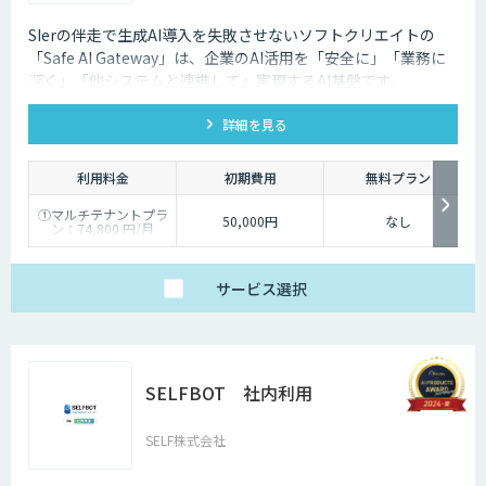
SIerの伴走で生成AI導入を失敗させないソフトクリエイトの
「Safe AI Gateway」は、企業のAI活用を「安全に」「業務に
深く」「他システムと連携して」実現するAI基盤です。
kintone・Salesforce連携にも対応します。
詳細を見る
利用料金
初期費用
無料プラン
①マルチテナントプラ
50,000円
なし
ン：74,800 円/月
②スタータープラン：
49,800円/月
③スタンダードプラ
ン：89,800円/月
サービス
選択
④ワイドプラン：
149,800円/月
SELFBOT 社内利用
SELF株式会社