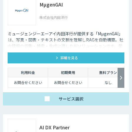
MµgenGAI
株式会社内田洋行
ミュージェンジーエーアイ内田洋行が提供する「MµgenGAI」
は、写真・図表・テキストの文脈を理解しRAGを自動構築。社
内情報の収集・検索・生成に適したAIソリューションです。業
種を問わず業務効率とナレッジ活用を支援します。
詳細を見る
利用料金
初期費用
無料プラン
お問合せください
お問合せください
なし
サービス
選択
AI DX Partner