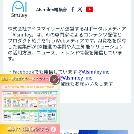
AIsmiley編集部
株式会社アイスマイリーが運営するAIポータルメディア
「AIsmiley」は、AIの専門家によるコンテンツ配信と
プロダクト紹介を行うWebメディアです。AI資格を保有
した編集部がDX推進の事例や人工知能ソリューション
の活用方法、ニュース、トレンド情報を発信していま
す。
・Facebookでも発信しています
@AIsmiley.inc
・Xもフォローください
@AIsmiley_inc
×
・Youtubeのチャンネル登録もお願いいたします
@aismiley
メルマガに登録する
DXトピックス