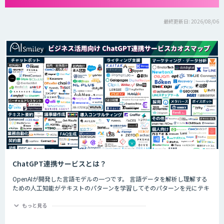
最終更新日: 2026/08/06
ChatGPT連携サービスとは？
OpenAIが開発した言語モデルの一つです。 言語データを解析し理解する
ための人工知能がテキストのパターンを学習してそのパターンを元にテキ
ストを生成したり自然言語のタスクを実行したりすることができます。
ChatGPTの最大の特徴として、人間との自然な対話を模倣することがで
もっと見る
き、多くの企業や研究者によりさまざまな応用分野で活用されています。