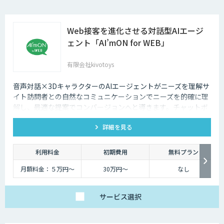
Web接客を進化させる対話型AIエージ
ェント「AI’mON for WEB」
有限会社kivotoys
音声対話×3DキャラクターのAIエージェントがニーズを理解サ
イト訪問者との自然なコミュニケーションでニーズを的確に理
解し、最適な提案でコンバージョンへと導きます。チャットボ
ットを超えた最強のデジタル営業、デジタル広報担当です。
詳細を見る
利用料金
初期費用
無料プラン
月額料金：５万円〜
30万円〜
なし
サービス
選択