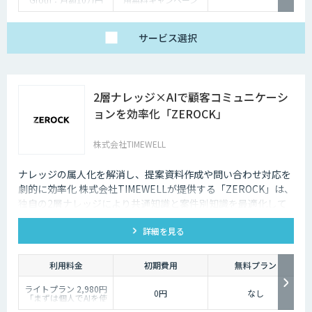
Enterprise：月額20万
中）
円
Trial：各プランの半
サービス
選択
額 ３０日間限定
2層ナレッジ×AIで顧客コミュニケーシ
ョンを効率化「ZEROCK」
株式会社TIMEWELL
ナレッジの属人化を解消し、提案資料作成や問い合わせ対応を
劇的に効率化 株式会社TIMEWELLが提供する「ZEROCK」は、
独自の2層ナレッジにより共通知識と案件別知識を最適化して
活用できるAIエージェントです 。資料作成や返信工数を最大
詳細を見る
80%削減し、商談獲得までを自動化します。
利用料金
初期費用
無料プラン
ライトプラン 2,980円
0円
なし
「まずは個人でAIを使
い倒したい」方に