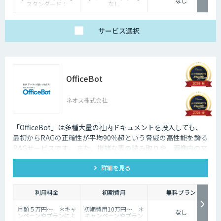
なし
スタンダード：
なし
￥2,980～/月、プレミ
【生成AIプラン】：
アム：￥15,000～/
￥100,000
月、プロ：￥29,000
～/月（10万PVを超え
サービス
選択
る分は別途請求）
【生成AIプラン】
￥80,000～/月（質問
回数～5000回、超過分
は別途請求）
OfficeBot
ネオス株式会社
「OfficeBot」は多種大量の社内ドキュメントを投入しても、
最初からRAGの正確性が平均90％超という脅威の高性能を誇る
RAGサービスです。 また、複雑な表の読み取りや、画像内の文
字・スキャンした紙資料をOCRでテキスト化、さらにグラフ・
詳細を見る
イラスト・写真・説明図などのオブジェクトも高精度な画像認
識で言語化するため、多様な資料がそのままRAGに利用するこ
とが可能になり、問い合わせ対応や業務ノウハウの共有が一層
利用料金
初期費用
無料プラン
効率化できます。
月額５万円〜 ＊キャ
初期費用10万円〜 ＊
なし
ンペーンやプランによ
キャンペーンやプラン