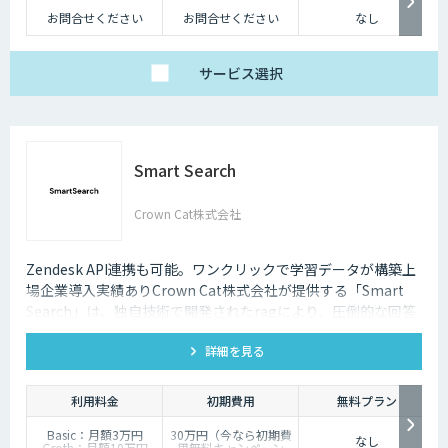
お問合せください
お問合せください
なし
サービス
選択
Smart Search
Crown Cat株式会社
Zendesk API連携も可能。ワンクリックで学習データが構築上
場企業導入実績ありCrown Cat株式会社が提供する「Smart
Search」は、独自技術で開発されたragにより、圧倒的な回答
精度を誇るAIチャットボットです。また回答精度が悪い時は管
詳細を見る
理画面から簡単にご自身でチューニングができる、簡単でかつ
高精度な特徴があります。
利用料金
初期費用
無料プラン
Basic：月額3万円
30万円（今なら初期費
なし
Groth：月額10万円
用無料キャンペーン