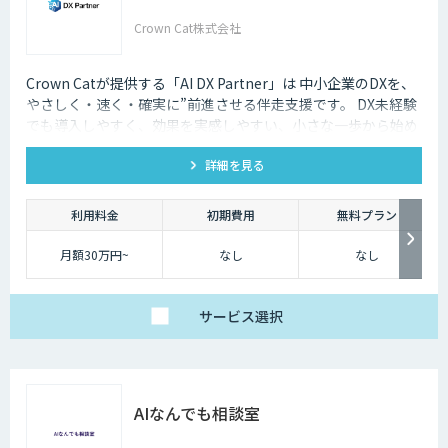
Crown Cat株式会社
Crown Catが提供する「AI DX Partner」は 中小企業のDXを、
やさしく・速く・確実に”前進させる伴走支援です。 DX未経験
でも導入しやすく、効果を実感しやすい、小さな一歩から始め
るDX支援サービスです。 AI DX Partnerは、大手企業のDX支援
詳細を見る
で培ったノウハウをベースに、 地方・中小企業のための“現実
的なDX”を設計・実装・運用まで一貫して支援いたします。 私
たちは、コンサル×開発×AIの力で、現場に寄り添った 『ちょ
利用料金
初期費用
無料プラン
うどいいDX』を実現します。
月額30万円~
なし
なし
サービス
選択
AIなんでも相談室