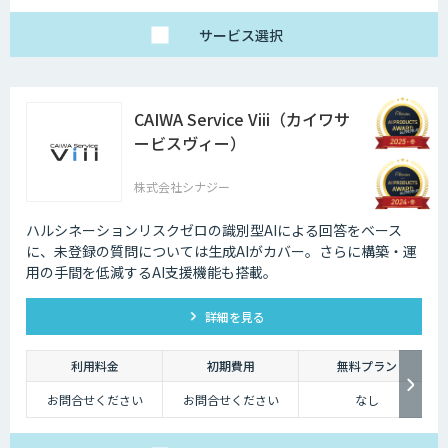
・1名様利用
・AIチャット無制限
で、日々の壁打ちや調
サービス
選択
査を効率化
※AIスライド作成など
一部機能制限あり
スタンダードプラン
30,000円
CAIWA Service Viii（カイワサ
「チームで業務を劇的
に変えたい」方に
ービスヴィー）
・5名様まで一律料金
で使い放題
・全機能制限なし！ AI
株式会社シナジー
スライドも自動作成
・1名あたり実質6,000
円で、チームの生産性
を最大化
ハルシネーションリスクゼロの識別型AIによる回答をベース
に、未登録の質問については⽣成AIがカバー。さらに構築・運
⽤の⼿間を低減するAI⽀援機能も搭載。
詳細を見る
利用料金
初期費用
無料プラン
お問合せください
お問合せください
なし