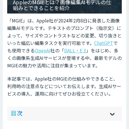
AppleのMGIEとは？画像編集AIモデルの仕
組みとできることを紹介
「MGIE」は、Apple社が2024年2月8日に発表した画像
編集AIモデルです。テキストのプロンプト（指示文）に
よって、サイズやコントラストなどの変更、切り抜きと
いった幅広い編集タスクを実行可能です。
ChatGPT
で
も使用できる
OpenAI
社の「
DALL・E 3
」をはじめ、多
くの画像系生成AIサービスが登場する中、最新モデルの
MGIEの魅力や活用に注目が集まっています。
本記事では、Apple社のMGIEの仕組みやできること、
利用時の注意点などについてお伝えします。生成AIサー
ビスの導入、運用に向けてぜひお役立てください。
ow
de
目次
[
[
]
]
sh
hi