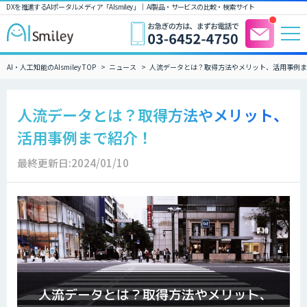
DXを推進するAIポータルメディア「AIsmiley」｜ AI製品・サービスの比較・検索サイト
AI・人工知能のAIsmiley TOP
ニュース
人流データとは？取得方法やメリット、活用事例ま
人流データとは？取得方法やメリット、
活用事例まで紹介！
最終更新日:2024/01/10