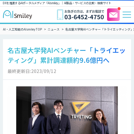
DXを推進するAIポータルメディア「AIsmiley」｜ AI製品・サービスの比較・検索サイト
AI・人工知能のAIsmiley TOP
ニュース
名古屋大学発AIベンチャー「トライエッティング」
名古屋大学発AIベンチャー「トライエッ
ティング」累計調達額約9.6億円へ
最終更新日:2023/09/12