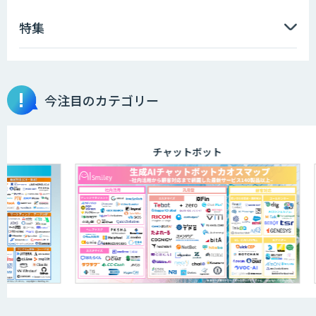
特集
高性能 AI エンジン搭載エッジシステム
「VAB-5000」
今注目のカテゴリー
m2view
チャットボット
AI開発・伴走支援・内製化支援
オーダーメイドAI開発
DXセカンドオピニオン