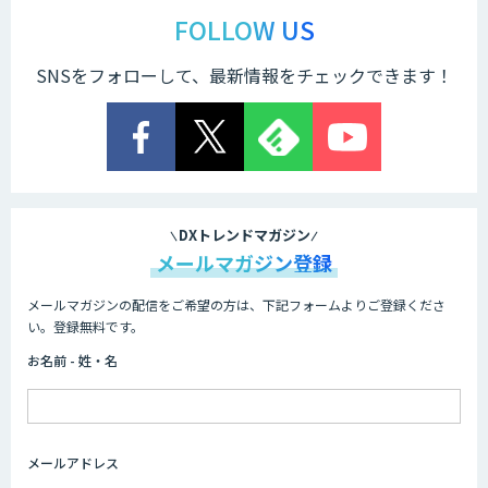
AI・データ活用コンサルティング・受託
開発支援
FOLLOW US
SNSをフォローして、最新情報をチェックできます！
AI受託開発（データ分析・画像認識）
来客数予測データ提供サービス
DXトレンドマガジン
メールマガジン登録
メールマガジンの配信をご希望の方は、下記フォームよりご登録くださ
Airlake Forecasting
い。登録無料です。
お名前 - 姓・名
AI生産スケジューラ 最適ワークス
メールアドレス