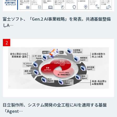
サプライチェーンの計画業務最適化サー
富士ソフト、「Gen.2 AI事業戦略」を発表。共通基盤整備
ビス
しA…
MatrixFlow
アドバンスドアナリティクス
throough
日立製作所、システム開発の全工程にAIを適用する基盤
「Agent…
CRM Analytics