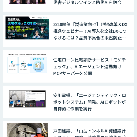
災害デジタルツインと防災AIを融合
8/28開催【製造業向け】現場改革＆DX
推進ウェビナー！AI導入を全社DXにつ
なげるには？品質不具合の未然防止か
ら全社変革事例まで、成果につながる
最新AI活用術
住宅ローン比較診断サービス「モゲチ
ェック」、AIエージェント連携向け
MCPサーバーを公開
安川電機、「エージェンティック・ロ
ボットシステム」開発。AIロボットが
自律的に作業を実行
戸田建設、「山岳トンネルAI発破設計