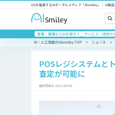
DXを推進するAIポータルメディア「AIsmiley」｜ A
検
索:
産業・業種からAIを探す
サービス・技術から
AI・人工知能のAIsmiley TOP
ニュース
POSレジシステムと
査定が可能に
最終更新日:2022/08/08