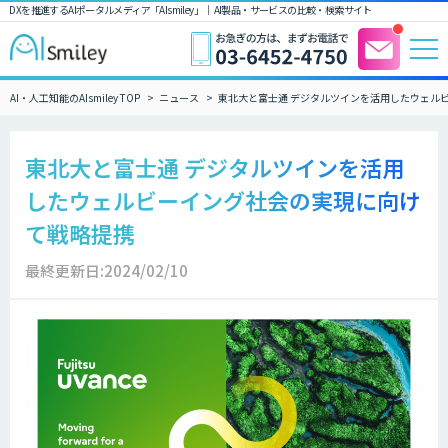
DXを推進するAIポータルメディア「AIsmiley」｜ AI製品・サービスの比較・検索サイト
AI・人工知能のAIsmiley TOP
ニュース
東北大と富士通 デジタルツインを活用したウェル
東北大と富士通 デジタルツインを活用
したウェルビーイング社会の実現に向け
て戦略提携
最終更新日:2024/02/10