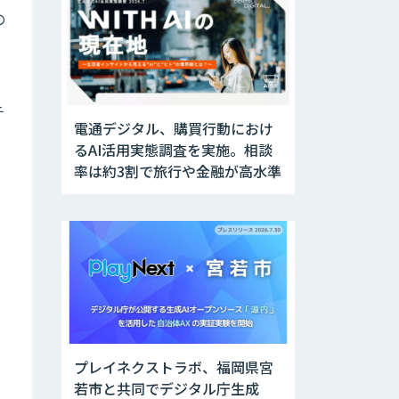
の
チ
電通デジタル、購買行動におけ
るAI活用実態調査を実施。相談
率は約3割で旅行や金融が高水準
プレイネクストラボ、福岡県宮
若市と共同でデジタル庁生成