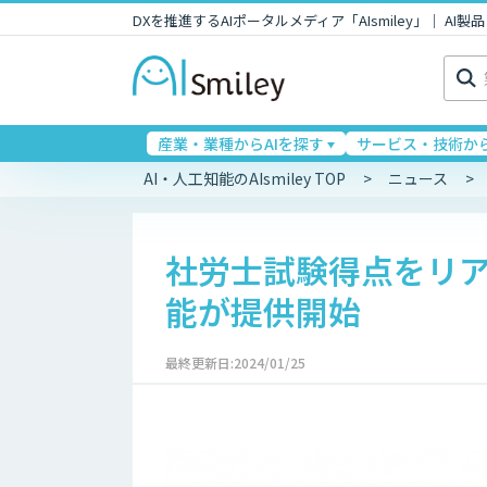
DXを推進するAIポータルメディア「AIsmiley」｜ A
検
索:
産業・業種からAIを探す
サービス・技術から
AI・人工知能のAIsmiley TOP
ニュース
社労士試験得点をリア
能が提供開始
最終更新日:2024/01/25