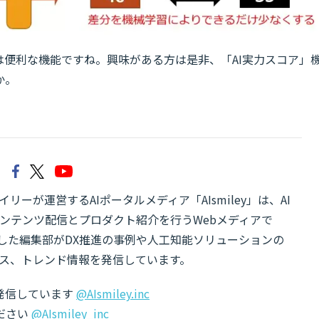
は便利な機能ですね。興味がある方は是非、「AI実力スコア」
か。
リーが運営するAIポータルメディア「AIsmiley」は、AI
ンテンツ配信とプロダクト紹介を行うWebメディアで
有した編集部がDX推進の事例や人工知能ソリューションの
ス、トレンド情報を発信しています。
でも発信しています
@AIsmiley.inc
ださい
@AIsmiley_inc