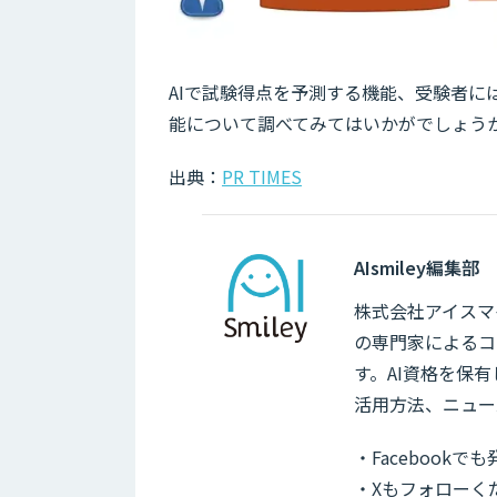
AIで試験得点を予測する機能、受験者に
能について調べてみてはいかがでしょう
出典：
PR TIMES
AIsmiley編集部
株式会社アイスマイ
の専門家によるコ
す。AI資格を保
活用方法、ニュー
・Facebook
・Xもフォローく