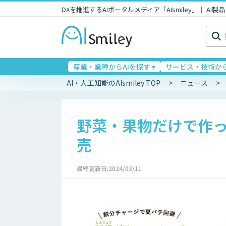
DXを推進するAIポータルメディア「AIsmiley」｜ A
検
索:
産業・業種からAIを探す
サービス・技術から
AI・人工知能のAIsmiley TOP
ニュース
野菜・果物だけで作っ
売
最終更新日:2024/03/11