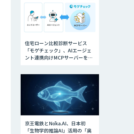
住宅ローン比較診断サービス
「モゲチェック」、AIエージェ
ント連携向けMCPサーバーを公
開
京王電鉄とNōka.AI、日本初
「生物学的推論AI」活用の「奥