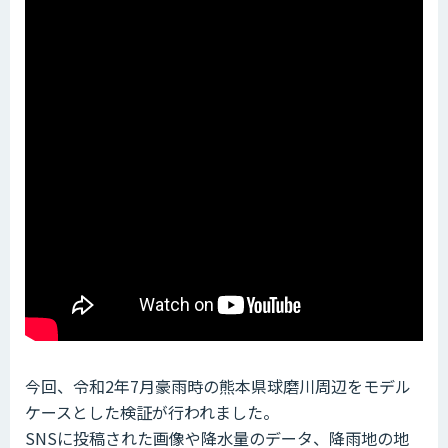
スペクティでは、台風や集中豪雨など近年多発するする
水災害において、災害発生時からほぼリアルタイムに
浸水範囲と浸水深を３Dマップ上に再現する技術の開発
を進めています。
被害状況をビジュアルにわかりやすく把握し、災害対
応計画の策定を迅速化しています。
今回、令和2年7月豪雨時の熊本県球磨川周辺をモデル
ケースとした検証が行われました。
SNSに投稿された画像や降水量のデータ、降雨地の地