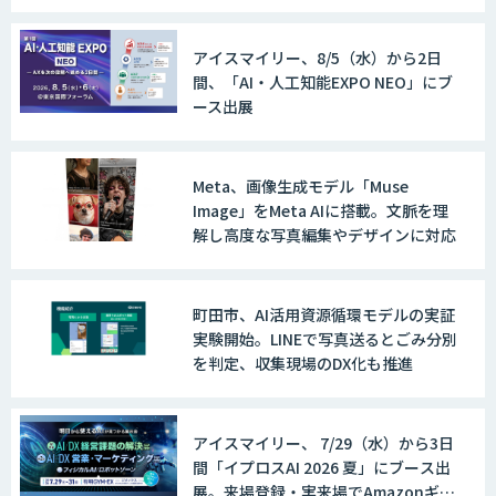
アイスマイリー、8/5（水）から2日
間、「AI・人工知能EXPO NEO」にブ
ース出展
Meta、画像生成モデル「Muse
Image」をMeta AIに搭載。文脈を理
解し高度な写真編集やデザインに対応
町田市、AI活用資源循環モデルの実証
実験開始。LINEで写真送るとごみ分別
を判定、収集現場のDX化も推進
アイスマイリー、 7/29（水）から3日
間「イプロスAI 2026 夏」にブース出
展。来場登録・実来場でAmazonギフ