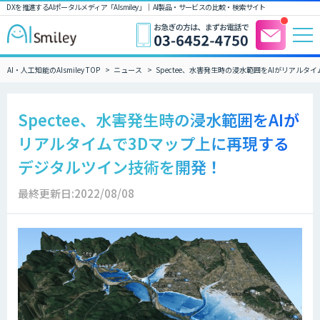
DXを推進するAIポータルメディア「AIsmiley」｜ AI製品・サービスの比較・検索サイト
AI・人工知能のAIsmiley TOP
ニュース
Spectee、水害発生時の浸水範囲をAIがリアル
Spectee、水害発生時の浸水範囲をAIが
リアルタイムで3Dマップ上に再現する
デジタルツイン技術を開発！
最終更新日:2022/08/08