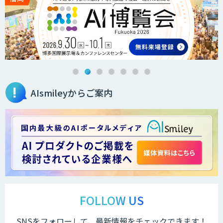
ト」
低コスト・短納期のAI受託開発
AIsmileyからご案内
デジパーク
デジフロー
AIアルゴリズム「Package20」
FOLLOW US
SNSをフォローして、最新情報をチェックできます！