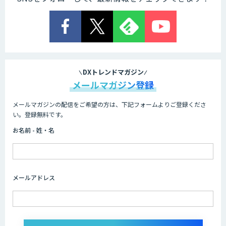
エッジデバイス 組込AIモデル開発受託
Datatang AIデータ処理プラットフォー
ムサービス
DXトレンドマガジン
メールマガジン登録
メールマガジンの配信をご希望の方は、下記フォームよりご登録くださ
Datatang 高品質AIデータ収集・アノテ
い。登録無料です。
ーションサービス
お名前 - 姓・名
メールアドレス