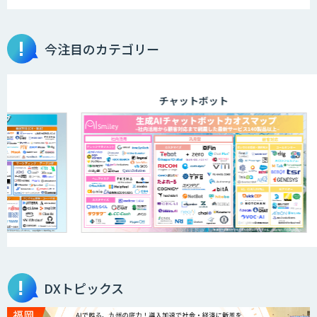
高性能 AI エンジン搭載エッジシステム
今注目のカテゴリー
「VAB-5000」
チャットボット
AI Canvas
Asteria AIoT Suite｜Gravio – 画像認識
AI活用サービス
ローカルLLM×RAG「Cosnex」
DXトピックス
法人向けAIドライブレコーダー「ナウ