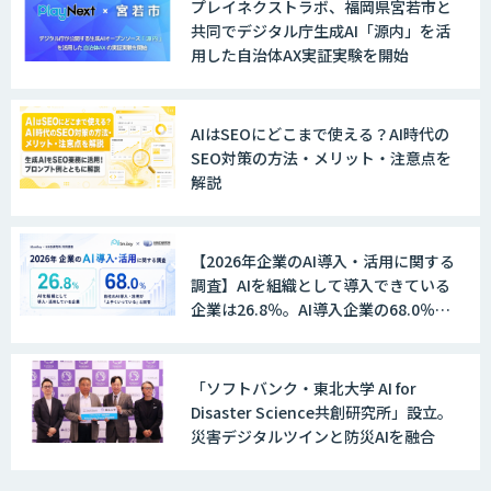
プレイネクストラボ、福岡県宮若市と
共同でデジタル庁生成AI「源内」を活
用した自治体AX実証実験を開始
AIはSEOにどこまで使える？AI時代の
SEO対策の方法・メリット・注意点を
解説
【2026年企業のAI導入・活用に関する
調査】AIを組織として導入できている
企業は26.8％。AI導入企業の68.0％
が、自社でのAI導入・活用は「上手く
いっている」と回答
「ソフトバンク・東北大学 AI for
Disaster Science共創研究所」設立。
災害デジタルツインと防災AIを融合