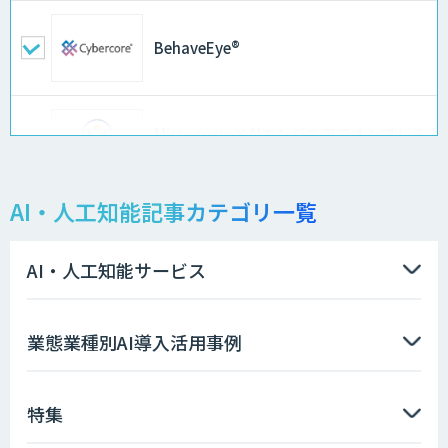
BehaveEye®
Microcosm×AIエンジニアでオンプレミ
スのAI導入支援サービス
AI・人工知能記事カテゴリ一覧
異常検知AI
AI・人工知能サービス
アラヤのエッジAIコンサルティング
業態業種別AI導入活用事例
特集
高性能・省電力を両立した小型AIゲート
ウェイ「ARTiGO A5000」