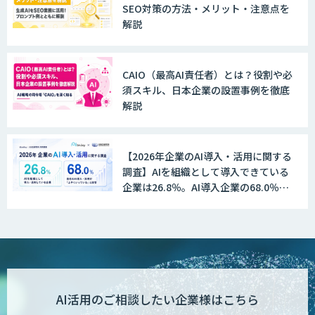
SEO対策の方法・メリット・注意点を
解説
AI駆動開発エキスパート 育成プログラム
CAIO（最高AI責任者）とは？役割や必
DX推進のパートナーに「ジンベイ 生成
須スキル、日本企業の設置事例を徹底
AI・DXコンサルティング」
解説
【2026年企業のAI導入・活用に関する
Dify構築サービス
調査】AIを組織として導入できている
企業は26.8％。AI導入企業の68.0％
が、自社でのAI導入・活用は「上手く
いっている」と回答
生成AI環境構築サービス
生成AI×業務改善研修 ベーシックプラン
AI活用のご相談したい企業様はこちら