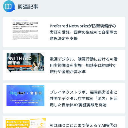
AI Driven Develeopment Service
関連記事
Preferred Networksが防衛装備庁の
生成AI研修サービス「CCAL研修」
実証を受託。国産の生成AIで自衛隊の
意思決定を支援
伴走型でAI活用を定着させる「生成AIブ
電通デジタル、購買行動におけるAI活
ートキャンプ」
用実態調査を実施。相談率は約3割で
旅行や金融が高水準
AIガイドライン策定コンサルティング
プレイネクストラボ、福岡県宮若市と
共同でデジタル庁生成AI「源内」を活
用した自治体AX実証実験を開始
AI活用支援サービス
AIはSEOにどこまで使える？AI時代の