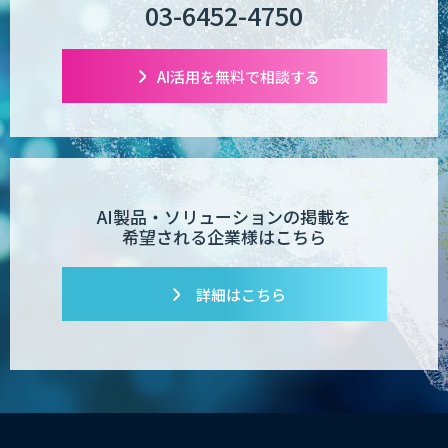
03-6452-4750
m2view
AI活用を無料で相談する
【特許調査特化】生成AI構築サービス
AI製品・ソリューションの掲載を
希望される企業様はこちら
対話型AI×データ分析で顧客接点を革新
する
詳細はこちら
SAMURAI YOSHINA
ibisScribe（アイビススクライブ）