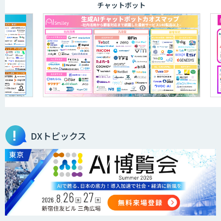
チャットボット
JOINT AI Flow byGMO
AIR-NEXUS
secondz Agentsense
DXトピックス
Smart Search
法人向けAIエージェント「OfficeAI社
員」