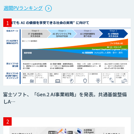
Dify開発支援
週間PVランキング
貴社専用ナレッジAI構築
SELFBOT AIエージェント
HEROZ ASK
富士ソフト、「Gen.2 AI事業戦略」を発表。共通基盤整備
しA…
異常検知AI