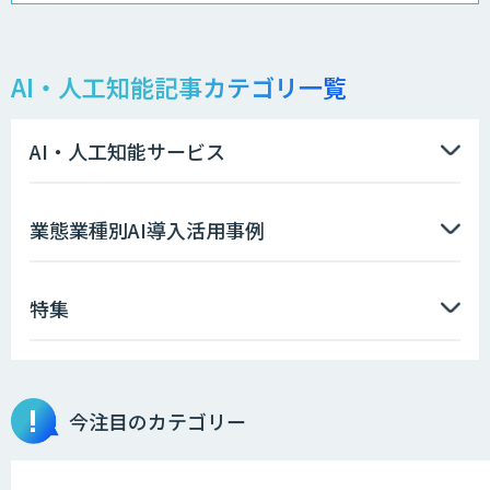
AI-BPO
AI・人工知能記事カテゴリ一覧
データ分析/AI開発/コンサルティング
AI・人工知能サービス
Docify（ドシファイ）
業態業種別AI導入活用事例
特集
imprai ezKotae
今注目のカテゴリー
ログミーツ powered by GPT-4