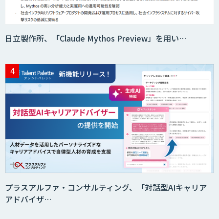
CAIWA Service Viii（カイワサービスヴィ
日立製作所、「Claude Mythos Preview」を用い…
ー）
RAGデータ作成ツール
ニーズを理解する対話型AIエージェント
「AI’mON for 展示会」
Web接客を進化させる対話型AIエージェ
ント「AI’mON for WEB」
プラスアルファ・コンサルティング、「対話型AIキャリア
アドバイザ…