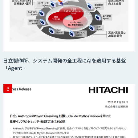
需要予測＋業務最適化AIシステム
『KISS』
AI音声生成 ElevenLabs
日立製作所、システム開発の全工程にAIを適用する基盤
「Agent…
imprai ezCheck
miibo
AI活用e-Learningサービス