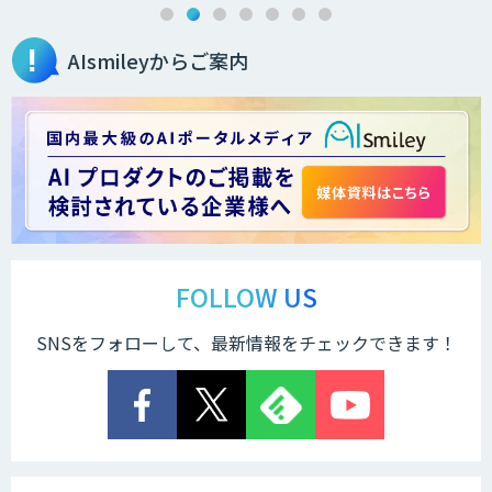
AIsmileyからご案内
2層ナレッジ×AIで顧客コミュニケーシ
ョンを効率化「ZEROCK」
＜Dify活用＞AIエージェントDRIVE
運営を自動化し、コミュニティで収益化
する「TIMEWELL BASE」
FOLLOW US
SNSをフォローして、最新情報をチェックできます！
WARP NEXT
LINE WORKS AiNote