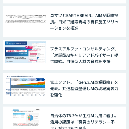
換精度の向上やセキュリティ強化を実
現
コマツとEARTHBRAIN、AIMが戦略提
携。日米で建設現場の自律施工ソリュ
ーションを推進
プラスアルファ・コンサルティング、
「対話型AIキャリアアドバイザー」提
供開始。自律型人材の育成を支援
富士ソフト、「Gen.2 AI事業戦略」を
発表。共通基盤整備しAIの現場実装力
を強化
自治体の78.2%が生成AI活用に着手。
活用の課題は「職員のリテラシー不
足」が82.7%で最多