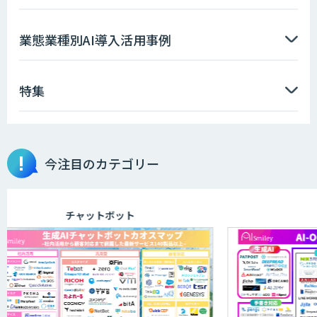
業態業種別AI導入活用事例
特集
今注目のカテゴリー
チャットボット
AI