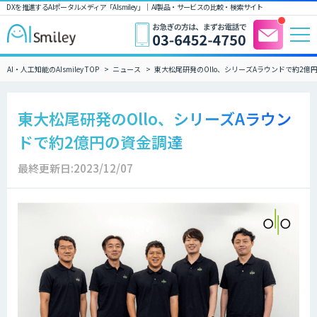
DXを推進するAIポータルメディア「AIsmiley」｜ AI製品・サービスの比較・検索サイト
AI・人工知能のAIsmiley TOP
ニュース
東大松尾研発のOllo、シリーズAラウンドで約2億
東大松尾研発のOllo、シリーズAラウン
ドで約2億円の資金調達
最終更新日:2023/12/07