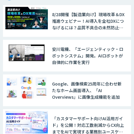
8/28開催【製造業向け】現場改革＆DX
推進ウェビナー！AI導入を全社DXにつ
なげるには？品質不具合の未然防止か
ら全社変革事例まで、成果につながる
最新AI活用術
安川電機、「エージェンティック・ロ
ボットシステム」開発。AIロボットが
自律的に作業を実行
Google、画像検索25周年に合わせ新
たなホーム画面導入、「AI
Overviews」に画像生成機能を追加
「カスタマーサポート向けAI活用ガイ
ド」を公開！対応工数削減からCX向上
までをAIで実現する業務別ユースケー