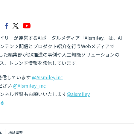
リーが運営するAIポータルメディア「AIsmiley」は、AI
ンテンツ配信とプロダクト紹介を行うWebメディアで
有した編集部がDX推進の事例や人工知能ソリューションの
ス、トレンド情報を発信しています。
でも発信しています
@AIsmiley.inc
ださい
@AIsmiley_inc
チャンネル登録もお願いいたします
@aismiley
る
ル
機械学習