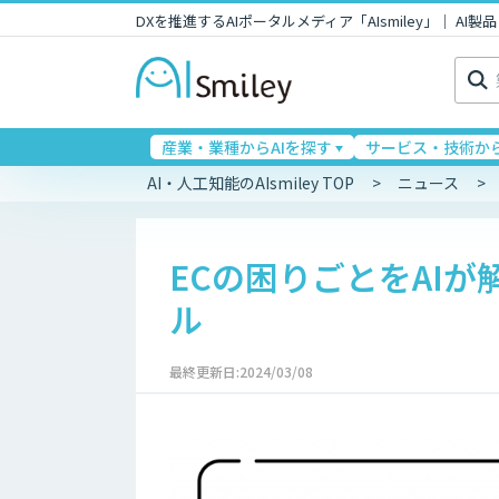
DXを推進するAIポータルメディア「AIsmiley」｜ A
検
索:
産業・業種からAIを探す
サービス・技術から
AI・人工知能のAIsmiley TOP
ニュース
ECの困りごとをAI
ル
最終更新日:2024/03/08