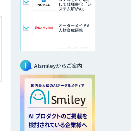
して仕様書化「シ
ステム解析AI」
オーダーメイドAI
人材育成研修
データ分析/AI開
発/コンサルティン
グ
AIsmileyからご案内
AI/DX研修
生成AI活用 1day
ブートキャンプ
「AI課題の⽬利
き」コンサルティ