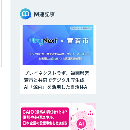
Givery AI トレー
ニング＆アセスメ
関連記事
ント
Microsoft 365
Copilot活用支
援・研修
生成AI活用コンサ
ルティング
（BREEZE）
プレイネクストラボ、福岡県宮
若市と共同でデジタル庁生成
SAIL
AI「源内」を活用した自治体AX
実証実験を開始
SAPI ロープレ