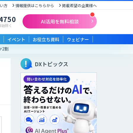
い方
情報提供はこちらから
掲載希望の企業様へ
-4750
AI活用を無料相談
末年始除く
イベント
お役立ち資料
ウェビナー
か2割
DXトピックス