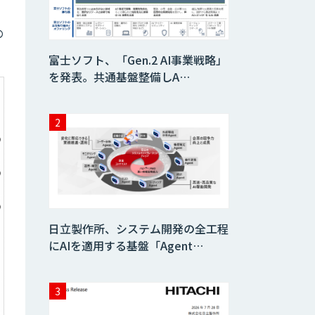
の
AI Worker
富士ソフト、「Gen.2 AI事業戦略」
を発表。共通基盤整備しA…
AI/DX人材育成研
修
Copilot活用支援
実践型AI活用研修
サービス
日立製作所、システム開発の全工程
にAIを適用する基盤「Agent…
ChatGPTマスタ
ー養成講座 AIリス
キリング研修