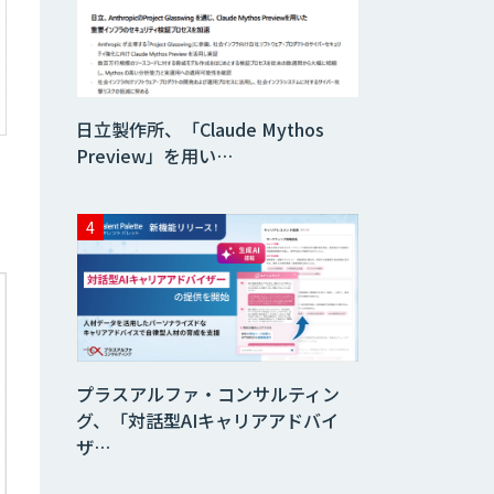
MANA AI Chat
これからDXコア人
材を育成していく
日立製作所、「Claude Mythos
ならDify研修
Preview」を用い…
法人向け生成AIチ
ャットサービス
「ナレフルチャッ
ト」
Video Questor
プラスアルファ・コンサルティン
『AI』AI・
ChatGPTのビジ
グ、「対話型AIキャリアアドバイ
ネス活用を戦略立
ザ…
案から開発・運用
までご支援