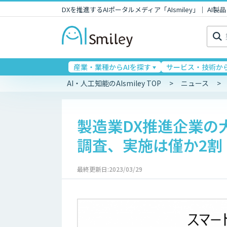
DXを推進するAIポータルメディア「AIsmiley」｜ A
検
索:
産業・業種からAIを探す
サービス・技術から
AI・人工知能のAIsmiley TOP
ニュース
製造業DX推進企業の
調査、実施は僅か2割
最終更新日:2023/03/29