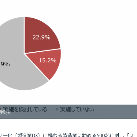
果発表
ー化（製造業DX）に携わる製造業に勤める500名に対し「ス