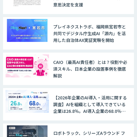
意思決定を支援
プレイネクストラボ、福岡県宮若市と
共同でデジタル庁生成AI「源内」を活
用した自治体AX実証実験を開始
CAIO（最高AI責任者）とは？役割や必
須スキル、日本企業の設置事例を徹底
解説
【2026年企業のAI導入・活用に関する
調査】AIを組織として導入できている
企業は26.8％。AI導入企業の68.0％
が、自社でのAI導入・活用は「上手く
いっている」と回答
ロボトラック、シリーズAラウンド フ