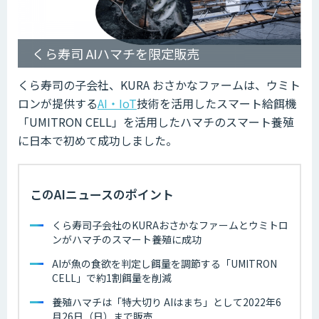
くら寿司 AIハマチを限定販売
くら寿司の子会社、KURA おさかなファームは、ウミト
ロンが提供する
AI・IoT
技術を活用したスマート給餌機
「UMITRON CELL」を活用したハマチのスマート養殖
に日本で初めて成功しました。
このAIニュースのポイント
くら寿司子会社のKURAおさかなファームとウミトロ
ンがハマチのスマート養殖に成功
AIが魚の食欲を判定し餌量を調節する「UMITRON
CELL」で約1割餌量を削減
養殖ハマチは「特大切り AIはまち」として2022年6
月26日（日）まで販売