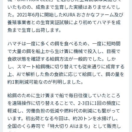
いたものの、成魚まで生育した実績はありませんでし
た。2021年6月に開始したKURA おさかなファーム及び
養殖事業者との生育実証試験により初めてハマチを成
魚まで生育し出荷します。
ハマチは一度に多くの餌を食べるため、一度に短時間
で大量の餌を船上から生け簀に機械で投入し、目視で
食欲状態を確認する給餌方法が一般的でした。しか
し、スマート給餌機に切り替えても従来通りに成育する
上、AIで解析した魚の食欲に応じて給餌して、餌の量を
約1割削減可能なのが判明しました。
給餌のために生け簀まで船で毎日往復していたところ
を遠隔操作に切り替えることで、2-3日に1回の頻度に
軽減し、労働負担の低減や燃料代の削減にも繋がって
います。初出荷となる今回は、約20トンを水揚げし、
全国のくら寿司で「特大切り AIはまち」として販売し