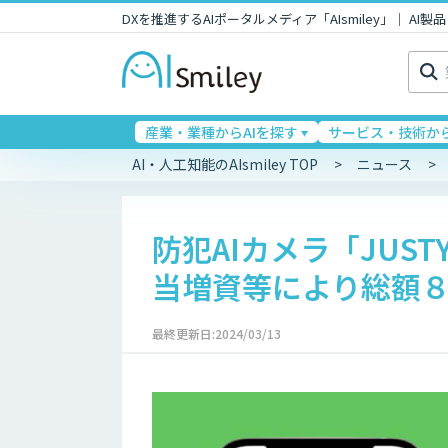
DXを推進するAIポータルメディア「AIsmiley」｜ A
検
索:
産業・業種からAIを探す
サービス・技術から
AI・人工知能のAIsmiley TOP
ニュース
防犯AIカメラ「JUST
当増資等により総額
最終更新日:2024/03/13