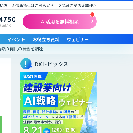
い方
情報提供はこちらから
掲載希望の企業様へ
-4750
AI活用を無料相談
末年始除く
イベント
お役立ち資料
ウェビナー
より総額８億円の資金を調達
DXトピックス