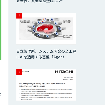
を発表。共通基盤整備しA…
日立製作所、システム開発の全工程
にAIを適用する基盤「Agent…
フ
に