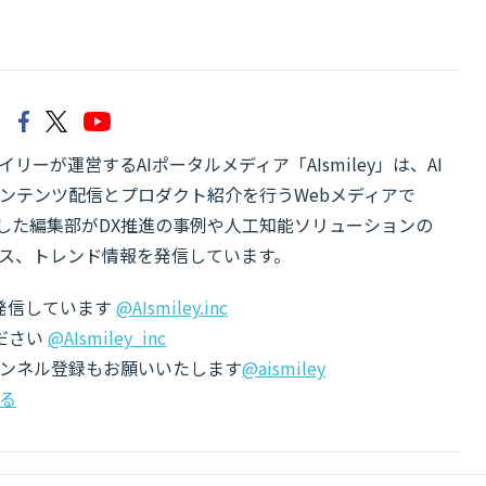
リーが運営するAIポータルメディア「AIsmiley」は、AI
ンテンツ配信とプロダクト紹介を行うWebメディアで
有した編集部がDX推進の事例や人工知能ソリューションの
ス、トレンド情報を発信しています。
でも発信しています
@AIsmiley.inc
ださい
@AIsmiley_inc
チャンネル登録もお願いいたします
@aismiley
る