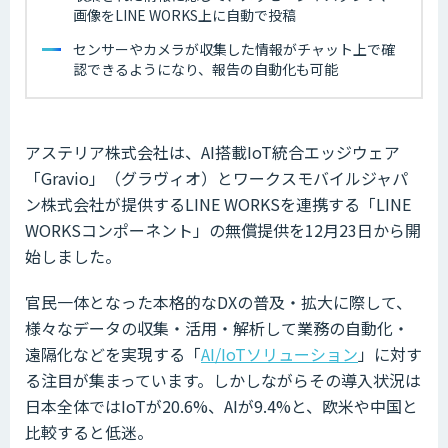
画像をLINE WORKS上に自動で投稿
センサーやカメラが収集した情報がチャット上で確
認できるようになり、報告の自動化も可能
アステリア株式会社は、AI搭載IoT統合エッジウェア
「Gravio」（グラヴィオ）とワークスモバイルジャパ
ン株式会社が提供するLINE WORKSを連携する「LINE
WORKSコンポーネント」の無償提供を12月23日から開
始しました。
官民一体となった本格的なDXの普及・拡大に際して、
様々なデータの収集・活用・解析して業務の自動化・
遠隔化などを実現する「
AI/IoTソリューション
」に対す
る注目が集まっています。しかしながらその導入状況は
日本全体ではIoTが20.6%、AIが9.4%と、欧米や中国と
比較すると低迷。