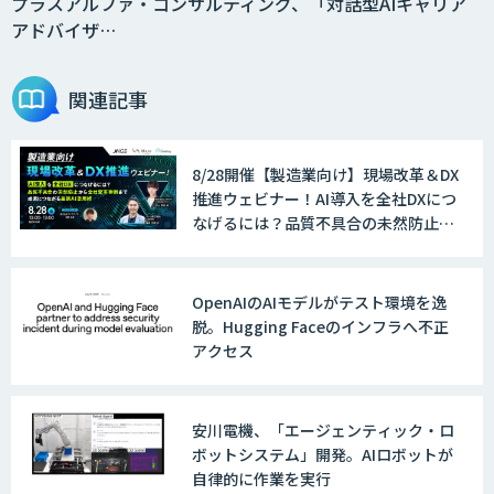
プラスアルファ・コンサルティング、「対話型AIキャリア
アドバイザ…
関連記事
8/28開催【製造業向け】現場改革＆DX
推進ウェビナー！AI導入を全社DXにつ
なげるには？品質不具合の未然防止か
ら全社変革事例まで、成果につながる
最新AI活用術
OpenAIのAIモデルがテスト環境を逸
脱。Hugging Faceのインフラへ不正
アクセス
安川電機、「エージェンティック・ロ
ボットシステム」開発。AIロボットが
自律的に作業を実行