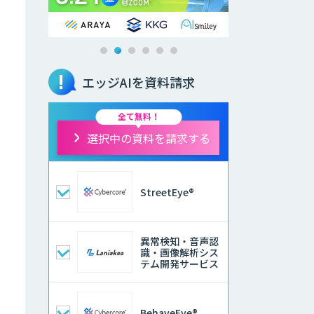
エッジAIを資料請求
全て無料！
選択中の資料を請求する
StreetEye®
異常検知・音声認
識・画像解析シス
テム開発サービス
BehaveEye®