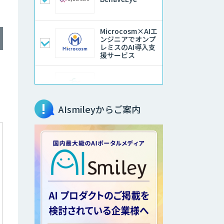
Microcosm×AIエ
ンジニアでオンプ
レミスのAI導入支
援サービス
異常検知AI
AIsmileyからご案内
アラヤのエッジAI
コンサルティング
高性能・省電力を
両立した小型AIゲ
ートウェイ
「ARTiGO
A5000」
高性能 AI エンジ