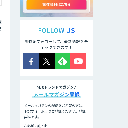
ン搭載エッジシス
テム「VAB-
5000」
陸
AI Canvas
FOLLOW US
混
ン
SNSをフォローして、最新情報をチ
Asteria AIoT
ェックできます！
Suite｜Gravio –
画像認識AI活用サ
ービス
ローカル
LLM×RAG「Cosnex」
DXトレンドマガジン
メールマガジン登録
法人向けAIドライ
ブレコーダー「ナ
メールマガジンの配信をご希望の方は、
ウト」
下記フォームよりご登録ください。登録
無料です。
低コスト・短納期
お名前 - 姓・名