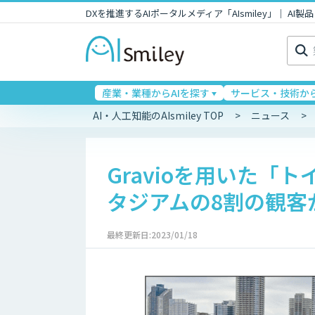
DXを推進するAIポータルメディア「AIsmiley」｜ A
検
索:
産業・業種からAIを探す
サービス・技術から
AI・人工知能のAIsmiley TOP
ニュース
Gravioを用いた「
タジアムの8割の観客
最終更新日:2023/01/18