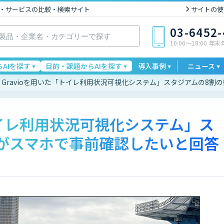
I製品・サービスの比較・検索サイト
サイトの使
03-6452
10:00〜18:00 年
AIを探す
目的・課題からAIを探す
導入事例
ニュース
Gravioを用いた「トイレ利用状況可視化システム」スタジアムの8
トイレ利用状況可視化システム」ス
がスマホで事前確認したいと回答