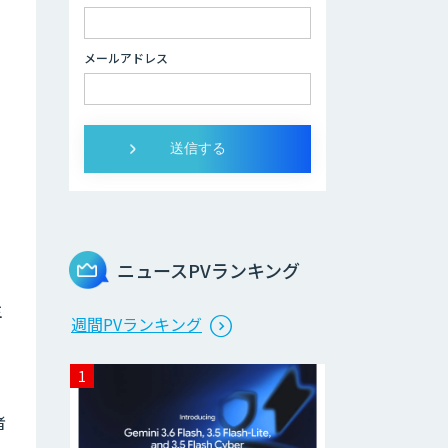
のAI受託開発
メールアドレス
デジパーク
デジフロー
AIアルゴリズム
「Package20」
ニュースPVランキング
主
週間PVランキング
エッジデバイス 組
込AIモデル開発受
託
Datatang AIデー
者
タ処理プラットフ
ォームサービス