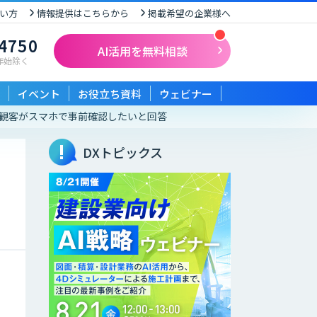
い方
情報提供はこちらから
掲載希望の企業様へ
-4750
AI活用を無料相談
末年始除く
イベント
お役立ち資料
ウェビナー
割の観客がスマホで事前確認したいと回答
DXトピックス