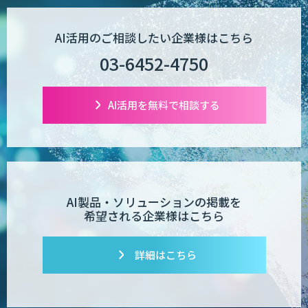
AI活用のご相談したい企業様はこちら
【現場に特化したAI】映像解析・画像解
析総合ソリューション
03-6452-4750
AI活用を無料で相談する
comipro AI
デジパーク
AI製品・ソリューションの掲載を
希望される企業様はこちら
デジフロー
詳細はこちら
コンクリート劣化検出 画像処理技術