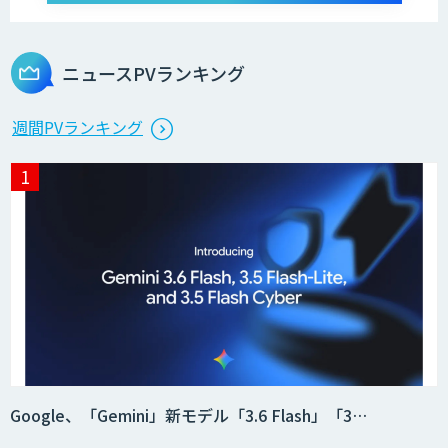
オーダーメイドAI開発
ニュースPVランキング
StellaController 2.0
週間PVランキング
検図・照査AI
積算AI
ID ZERO（アイディーゼロ）
Google、「Gemini」新モデル「3.6 Flash」「3…