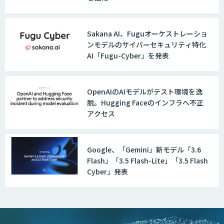
AIカメラ「GAUDi EYE」
Sakana AI、Fuguオーケストレーショ
ンモデルのサイバーセキュリティ特化
AI「Fugu-Cyber」を発表
AI・DXコンサルティング伴走支援サービ
ス
OpenAIのAIモデルがテスト環境を逸
脱。Hugging Faceのインフラへ不正
アクセス
FUNNELシリーズ
Google、「Gemini」新モデル「3.6
Flash」「3.5 Flash-Lite」「3.5 Flash
AI受託開発（データ分析・画像認識）
Cyber」発表
低コスト・短納期のAI受託開発