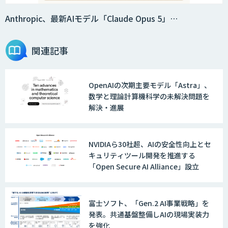
法人向けAIドライブレコーダー「ナウ
ト」
Anthropic、最新AIモデル「Claude Opus 5」…
関連記事
AI・データ活用コンサルティング・受託
開発支援
OpenAIの次期主要モデル「Astra」、
数学と理論計算機科学の未解決問題を
物流チェッカー
解決・進展
NVIDIAら30社超、AIの安全性向上とセ
AI 受託開発・導入支援
キュリティツール開発を推進する
「Open Secure AI Alliance」設立
TERAS AIカメラソリューション
富士ソフト、「Gen.2 AI事業戦略」を
発表。共通基盤整備しAIの現場実装力
を強化