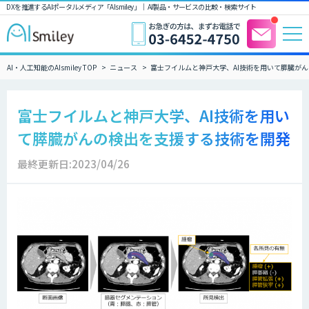
DXを推進するAIポータルメディア「AIsmiley」｜ AI製品・サービスの比較・検索サイト
AI・人工知能のAIsmiley TOP
ニュース
富士フイルムと神戸大学、AI技術を用いて膵臓が
富士フイルムと神戸大学、AI技術を用い
て膵臓がんの検出を支援する技術を開発
最終更新日:2023/04/26