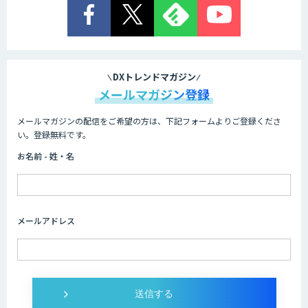
TIGEREYE AGENT
顔認証・物体検出向け画像データ販売サ
ービス
DXトレンドマガジン
メールマガジン登録
メールマガジンの配信をご希望の方は、下記フォームよりご登録くださ
Asteria AIoT Suite｜Gravio – 画像認識
い。登録無料です。
AI活用サービス
お名前 - 姓・名
画像解析・デジタルツイン領域のAI開発
メールアドレス
AI開発・伴走支援・内製化支援