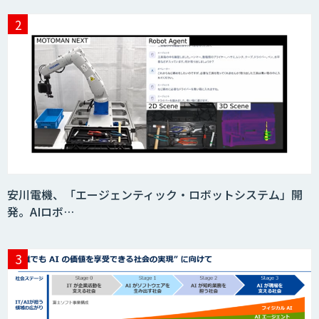
Video Questor
身体・動作解析AIソリューション
映像解析ソリューション kizkia
安川電機、「エージェンティック・ロボットシステム」開
発。AIロボ…
消耗品管理クラウド
生成AIの業務活用は「Safe AI
Gateway」