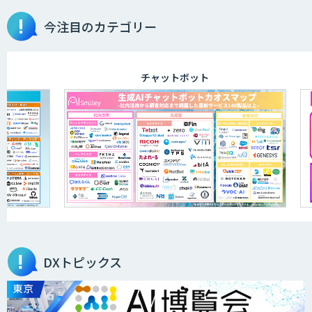
今注目のカテゴリー
TDSEEye
チャットボット
APTOのAI受託開発
高性能・省電力を両立した小型AIゲート
ウェイ「ARTiGO A5000」
アラヤの画像認識AIソリューション
DXトピックス
高性能 AI エンジン搭載エッジシステム
「VAB-5000」