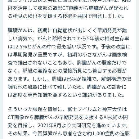
術を活用して腹部の造影CT画像から膵臓がんが疑われ
る所見の検出を支援する技術を共同で開発しました。
膵臓がんは、初期に自覚症状が出にくく早期発見が難
しい病気で、がんと診断されてから5年後の相対生存率
は12.5%とがんの中で最も低い状況です。予後の改善に
は早期発見が重要ですが、初期の小さながんは画像検
査で描出されないこともあり、膵臓がんの腫瘤だけで
なく、膵臓の萎縮などの間接所見にも着目する必要が
あります。しかし、膵臓は形状が複雑で、解剖構造の把
握も他の臓器に比べて難しいため、膵臓がんの診断に
は高度な専門知識を要するという課題がありました。
そういった課題を背景に、富士フイルムと神戸大学は
CT画像から膵臓がんの早期発見を支援するAI技術の開
発を目指し、2021年8月より共同研究を進めています。
その結果、今回膵臓がん患者を含む約1,000症例の造影