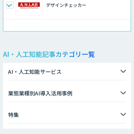
デザインチェッカー
地理空間DX ソリューション
AI・人工知能記事カテゴリ一覧
製造業特化型オーダーメイドAI開発（知
財/FMEA/電気回路/CAD/外観検査）
AI・人工知能サービス
ソフトクリエイトのAI開発サービス
業態業種別AI導入活用事例
特集
AIポチっと