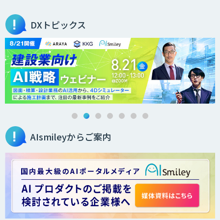
FleGrowthのDX/AI支援伴走サービス
DXトピックス
QANT VoC
m2view
AIsmileyからご案内
ローカル対応文書管理AIシステム
Galaxy-Eye Episode
AI開発・伴走支援・内製化支援