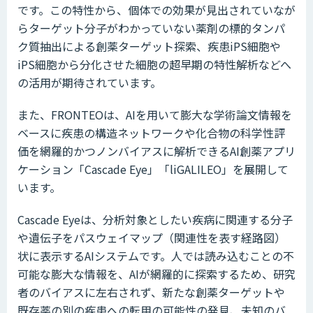
です。この特性から、個体での効果が見出されていなが
らターゲット分子がわかっていない薬剤の標的タンパ
ク質抽出による創薬ターゲット探索、疾患iPS細胞や
iPS細胞から分化させた細胞の超早期の特性解析などへ
の活用が期待されています。
また、FRONTEOは、AIを用いて膨大な学術論文情報を
ベースに疾患の構造ネットワークや化合物の科学性評
価を網羅的かつノンバイアスに解析できるAI創薬アプリ
ケーション「Cascade Eye」「liGALILEO」を展開して
います。
Cascade Eyeは、分析対象としたい疾病に関連する分子
や遺伝子をパスウェイマップ（関連性を表す経路図）
状に表示するAIシステムです。人では読み込むことの不
可能な膨大な情報を、AIが網羅的に探索するため、研究
者のバイアスに左右されず、新たな創薬ターゲットや
既存薬の別の疾患への転用の可能性の発見、未知のバ