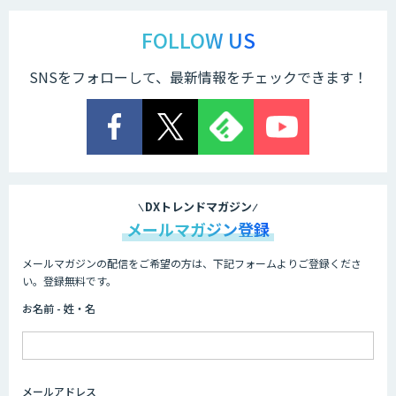
ChatGPTマスター養成講座 AIリスキリ
ング研修
FOLLOW US
SNSをフォローして、最新情報をチェックできます！
法人向け生成AIチャットサービス「ナレ
フルチャット」
画面共有も資料も話者ごとにAIがまるご
と議事録化『スマレコ』
DXトレンドマガジン
メールマガジン登録
メールマガジンの配信をご希望の方は、下記フォームよりご登録くださ
オーダーメイドAI開発
い。登録無料です。
お名前 - 姓・名
『AI』AI・ChatGPTのビジネス活用を戦
略立案から開発・運用までご支援
メールアドレス