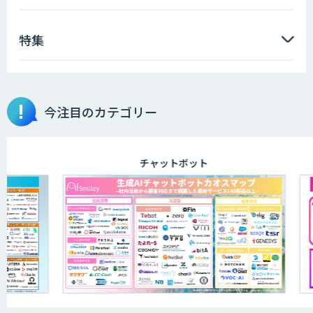
特集
GENIEE SFA/CRM
埋もれた知見を再利用可能なデータ資産
今注目のカテゴリー
に整備「KIBIT Libria」
チャットボット
異常検知AI
需要予測＋業務最適化AIシステム
『KISS』