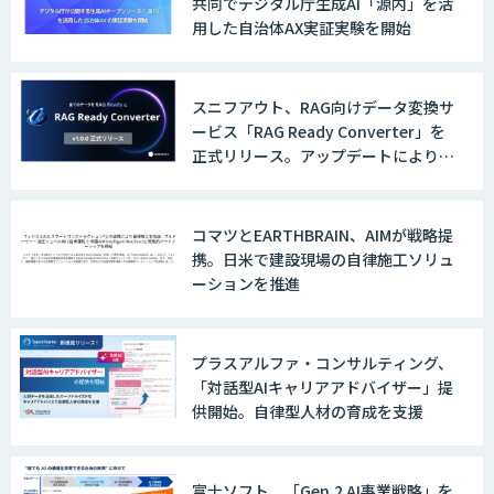
共同でデジタル庁生成AI「源内」を活
用した自治体AX実証実験を開始
AI/DXデータ分析サービス
スニフアウト、RAG向けデータ変換サ
ービス「RAG Ready Converter」を
正式リリース。アップデートにより変
換精度の向上やセキュリティ強化を実
UMWELT
現
コマツとEARTHBRAIN、AIMが戦略提
携。日米で建設現場の自律施工ソリュ
ーションを推進
MAISTER™
プラスアルファ・コンサルティング、
「対話型AIキャリアアドバイザー」提
収益最大化モデル
供開始。自律型人材の育成を支援
富士ソフト、「Gen.2 AI事業戦略」を