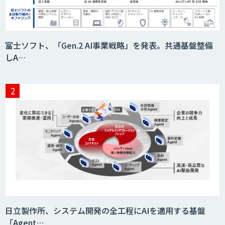
Kurrant.ai
富士ソフト、「Gen.2 AI事業戦略」を発表。共通基盤整備
しA…
Drug Discovery AI Factory
KIBIT Amanogawa
KIBIT Eye
日立製作所、システム開発の全工程にAIを適用する基盤
「Agent…