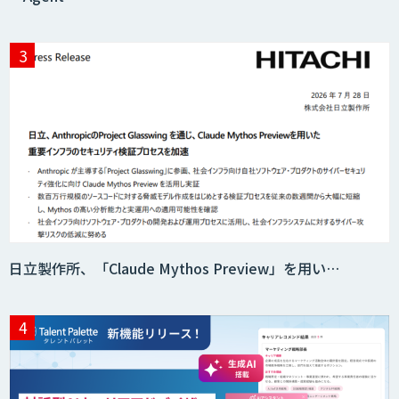
AI・データ活用コンサルティング・受託
開発支援
7セグ画面OCR
匠KIBIT零
日立製作所、「Claude Mythos Preview」を用い…
saki-mori
AI・DXコンサルティング伴走支援サービ
ス