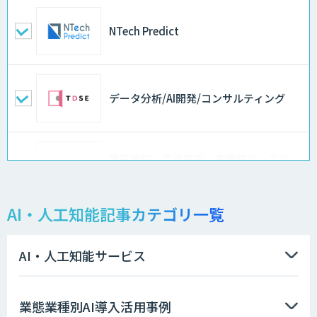
NTech Predict
データ分析/AI開発/コンサルティング
異常検知・音声認識・画像解析システム
開発サービス
AI・人工知能記事カテゴリ一覧
物品輸出から留学生・研究者のバックチ
ェックまで自動化。輸出管理
AI「TRAFEED」
AI・人工知能サービス
AI価格調査ツールSmapra
業態業種別AI導入活用事例