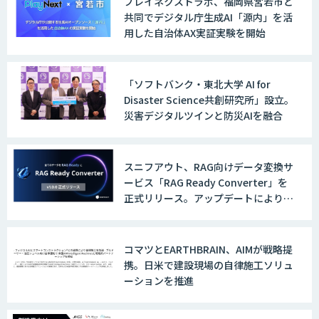
プレイネクストラボ、福岡県宮若市と
共同でデジタル庁生成AI「源内」を活
用した自治体AX実証実験を開始
「ソフトバンク・東北大学 AI for
Disaster Science共創研究所」設立。
災害デジタルツインと防災AIを融合
スニフアウト、RAG向けデータ変換サ
ービス「RAG Ready Converter」を
正式リリース。アップデートにより変
換精度の向上やセキュリティ強化を実
現
コマツとEARTHBRAIN、AIMが戦略提
携。日米で建設現場の自律施工ソリュ
ーションを推進