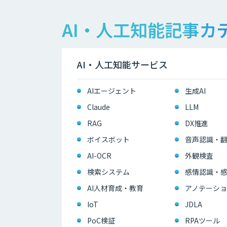
AI・人工知能記事カ
AI・人工知能サービス
AIエージェント
生成AI
Claude
LLM
RAG
DX推進
ボイスボット
音声認識・
AI-OCR
外観検査
検索システム
感情認識・
AI人材育成・教育
アノテーショ
IoT
JDLA
PoC検証
RPAツール