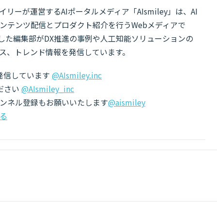
リーが運営するAIポータルメディア「AIsmiley」は、AI
ンテンツ配信とプロダクト紹介を行うWebメディアで
有した編集部がDX推進の事例や人工知能ソリューションの
ス、トレンド情報を発信しています。
でも発信しています
@AIsmiley.inc
ださい
@AIsmiley_inc
チャンネル登録もお願いいたします
@aismiley
る