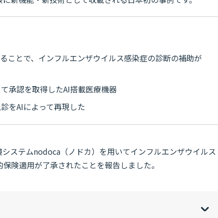
することで、インフルエンザウイルス感染症の診断の補助が
て承認を取得したAI搭載医療機器
診をAIによって再現した
システムnodoca（ノドカ）を用いてインフルエンザウイルス
的保険適用が了承されたことを報告しました。
w
de
o
[
[
]
]
sh
hi