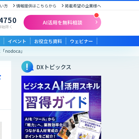
い方
情報提供はこちらから
掲載希望の企業様へ
-4750
AI活用を無料相談
末年始除く
イベント
お役立ち資料
ウェビナー
nodoca」
DXトピックス
診