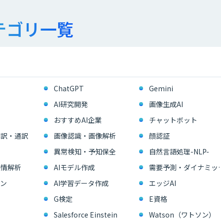
テゴリ一覧
ChatGPT
Gemini
AI研究開発
画像生成AI
おすすめAI企業
チャットボット
翻訳・通訳
画像認識・画像解析
顔認証
異常検知・予知保全
自然言語処理-NLP-
感情解析
AIモデル作成
需要予測・ダイ
ン
AI学習データ作成
エッジAI
G検定
E資格
Salesforce Einstein
Watson（ワトソン）