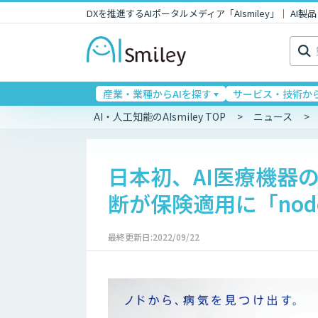
DXを推進するAIポータルメディア「AIsmiley」｜ A
検
索:
産業・業種からAIを探す
サービス・技術から
AI・人工知能のAIsmiley TOP
ニュース
日本初、AI医療機器
断が保険適用に「nod
最終更新日:2022/09/22