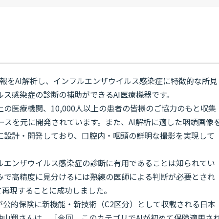
診情報をAI解析し、インフルエンザウイルス感染症に特徴的な所見
ス感染症の診断の補助ができるAI医療機器です。
0以上の医療機関、10,000人以上の患者の皆様のご協力のもと収集
ースを元に開発されています。また、AI解析に適した咽頭画像
に設計・開発しており、口腔内・咽頭の鮮明な撮影を実現して
ルエンザウイルス感染症の診断に有用であることは知られてい
みで高精度に見分けるには熟練の医師による判断が必要とされ
て再現することに成功しました。
が公的保険に新機能・新技術（C2区分）として収載される日本
沖山翔さんは、「今回、このカテゴリでAIが初めて保険適用さ