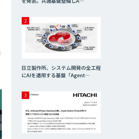
を発表。共通基盤整備しA…
ル
な
日立製作所、システム開発の全工程
にAIを適用する基盤「Agent…