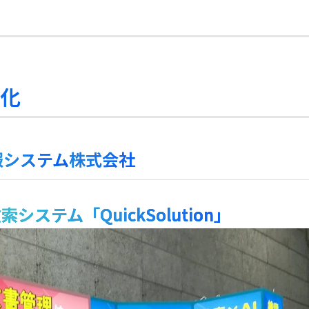
率化
報システム
株式会社
ステム「QuickSolution」