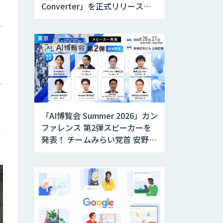
Converter」を正式リリース。
アップデートにより変換精度の
向上やセキュリティ強化を実現
「AI博覧会 Summer 2026」カン
ファレンス 第2弾スピーカーを
発表！ チームみらい党首 安野貴
博氏が「AI時代のDX戦略」を解
説。 デジタル庁のガバメント
AI、経営・製造・営業のAI活用
事例も公開