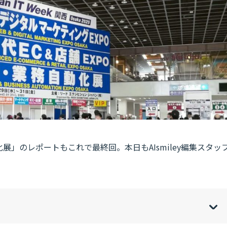
展」のレポートもこれで最終回。本日もAIsmiley編集スタッ
。
w
de
o
[
[
]
]
sh
hi