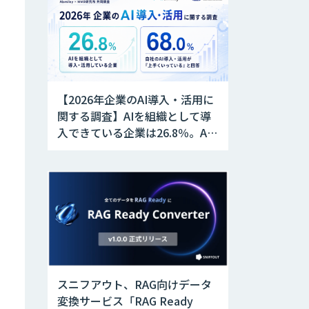
【2026年企業のAI導入・活用に
す
関する調査】AIを組織として導
入できている企業は26.8％。AI
導入企業の68.0％が、自社での
AI導入・活用は「上手くいって
いる」と回答
スニフアウト、RAG向けデータ
変換サービス「RAG Ready