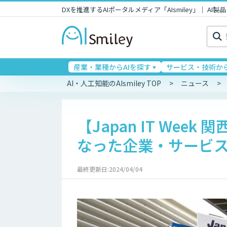
DXを推進するAIポータルメディア「AIsmiley」｜ A
検
索:
産業・業種からAIを探す
サービス・技術から
AI・人工知能のAIsmiley TOP
ニュース
【Japan IT Week
なった企業・サービ
最終更新日:2024/04/04