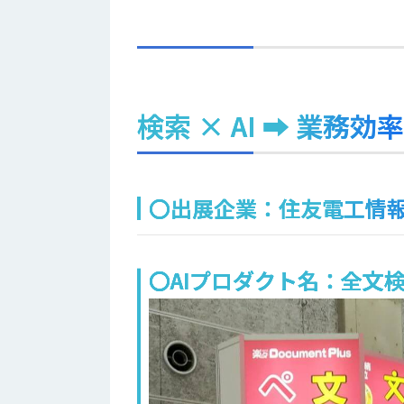
検索 × AI ➡ 業務効
〇出展企業：住友電工情
〇AIプロダクト名：全文検索シ