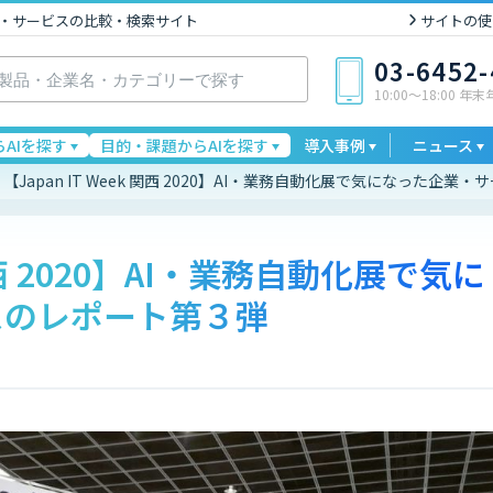
I製品・サービスの比較・検索サイト
サイトの使
03-6452
10:00〜18:00 年
AIを探す
目的・課題からAIを探す
導入事例
ニュース
【Japan IT Week 関西 2020】AI・業務自動化展で気になった企
 関西 2020】AI・業務自動化展で気に
スのレポート第３弾